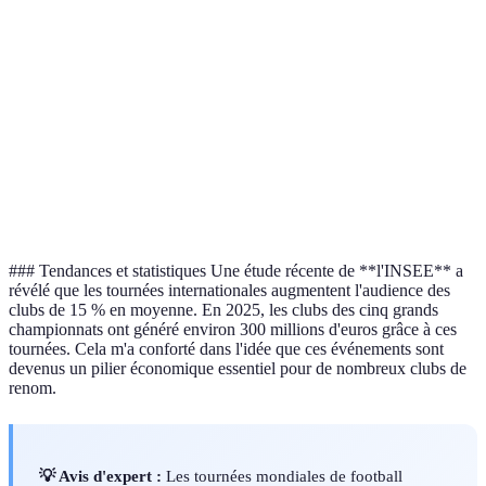
Revenus
Coûts
Optimisation des
Financier
accrus
logistiques
coûts
Compétition
Risque de
Gestion du
Sportif
diverse
fatigue
planning
Expansion
Attentes
Audience
Études de marché
globale
élevées
### Tendances et statistiques Une étude récente de **l'INSEE** a
révélé que les tournées internationales augmentent l'audience des
clubs de 15 % en moyenne. En 2025, les clubs des cinq grands
championnats ont généré environ 300 millions d'euros grâce à ces
tournées. Cela m'a conforté dans l'idée que ces événements sont
devenus un pilier économique essentiel pour de nombreux clubs de
renom.
💡 Avis d'expert :
Les tournées mondiales de football