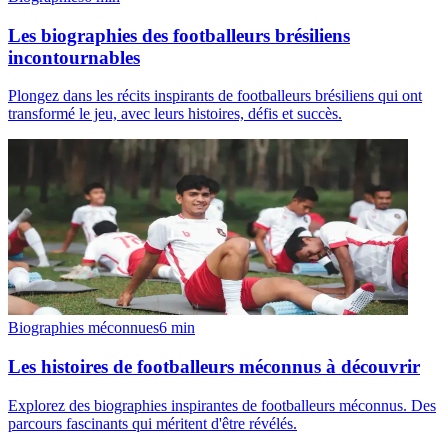
Les biographies des footballeurs brésiliens
incontournables
Plongez dans les récits inspirants de footballeurs brésiliens qui ont
transformé le jeu, avec leurs histoires, défis et succès.
Biographies méconnues
6
min
Les histoires de footballeurs méconnus à découvrir
Explorez des biographies inspirantes de footballeurs méconnus. Des
parcours fascinants qui méritent d'être révélés.