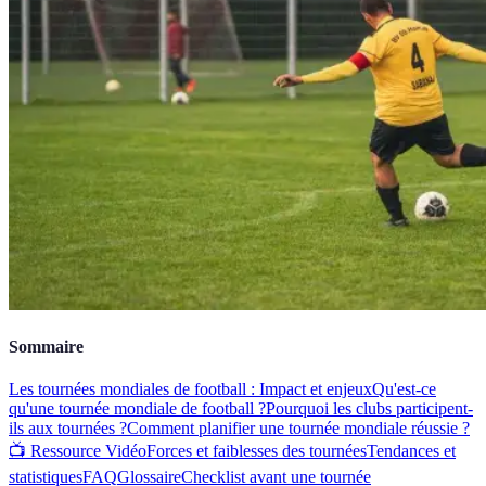
Sommaire
Les tournées mondiales de football : Impact et enjeux
Qu'est-ce
qu'une tournée mondiale de football ?
Pourquoi les clubs participent-
ils aux tournées ?
Comment planifier une tournée mondiale réussie ?
📺 Ressource Vidéo
Forces et faiblesses des tournées
Tendances et
statistiques
FAQ
Glossaire
Checklist avant une tournée