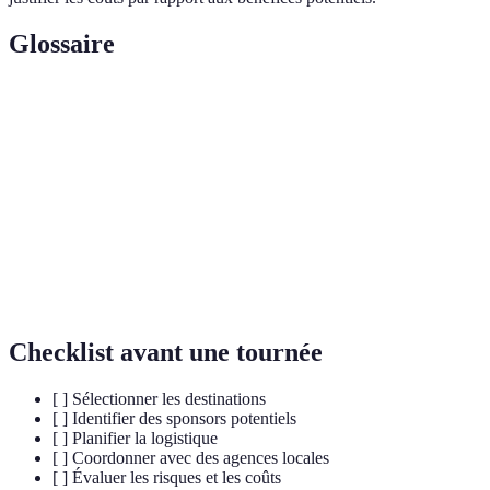
Glossaire
Terme
Définition
Série de matches organisés par un club dans
Tournée
plusieurs lieux étrangers.
Sponsoring
Partenariat commercial pour financer un événement.
Pré-saison
Période de préparation précédant la saison officielle.
Checklist avant une tournée
[ ] Sélectionner les destinations
[ ] Identifier des sponsors potentiels
[ ] Planifier la logistique
[ ] Coordonner avec des agences locales
[ ] Évaluer les risques et les coûts