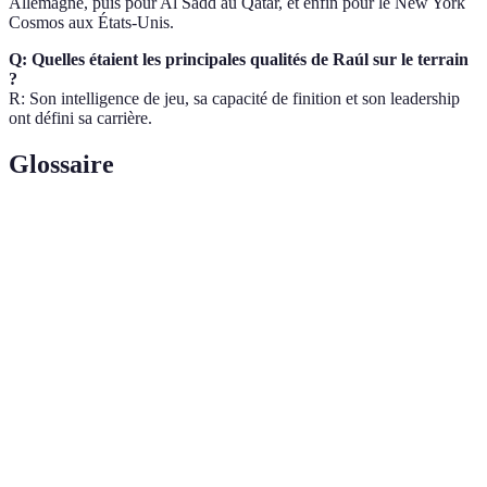
Allemagne, puis pour Al Sadd au Qatar, et enfin pour le New York
Cosmos aux États-Unis.
Q: Quelles étaient les principales qualités de Raúl sur le terrain
?
R: Son intelligence de jeu, sa capacité de finition et son leadership
ont défini sa carrière.
Glossaire
Terme
Définition
Le championnat espagnol de football professionnel
Liga
de haut niveau.
Un joueur dont le rôle principal est de marquer des
Buteur
buts.
Capacité à diriger une équipe vers un objectif
Leadership
commun, souvent par exemple personnel.