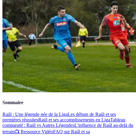
Sommaire
Raúl : Une légende née de la Liga
Les débuts de Raúl et ses
premières réussites
Raúl et ses accomplissements en Liga
Tableau
comparatif : Raúl vs Autres Légendes
L'influence de Raúl au-delà du
terrain
📺 Ressource Vidéo
FAQ sur Raúl et sa