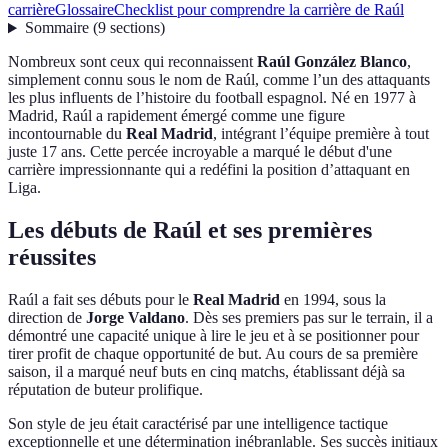
carrière
Glossaire
Checklist pour comprendre la carrière de Raúl
Sommaire
(
9
sections
)
Nombreux sont ceux qui reconnaissent
Raúl González Blanco
,
simplement connu sous le nom de Raúl, comme l’un des attaquants
les plus influents de l’histoire du football espagnol. Né en 1977 à
Madrid, Raúl a rapidement émergé comme une figure
incontournable du
Real Madrid
, intégrant l’équipe première à tout
juste 17 ans. Cette percée incroyable a marqué le début d'une
carrière impressionnante qui a redéfini la position d’attaquant en
Liga.
Les débuts de Raúl et ses premières
réussites
Raúl a fait ses débuts pour le
Real Madrid
en 1994, sous la
direction de
Jorge Valdano
. Dès ses premiers pas sur le terrain, il a
démontré une capacité unique à lire le jeu et à se positionner pour
tirer profit de chaque opportunité de but. Au cours de sa première
saison, il a marqué neuf buts en cinq matchs, établissant déjà sa
réputation de buteur prolifique.
Son style de jeu était caractérisé par une intelligence tactique
exceptionnelle et une détermination inébranlable. Ses succès initiaux