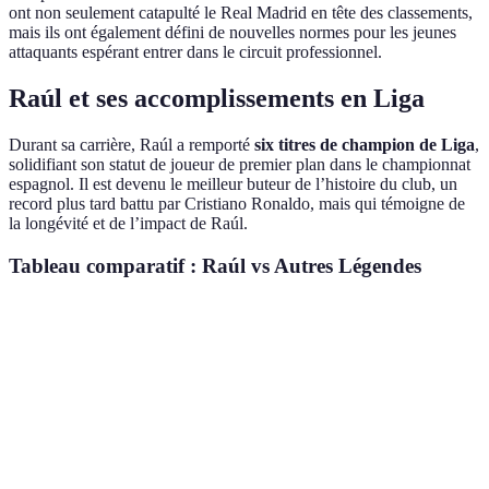
ont non seulement catapulté le Real Madrid en tête des classements,
mais ils ont également défini de nouvelles normes pour les jeunes
attaquants espérant entrer dans le circuit professionnel.
Raúl et ses accomplissements en Liga
Durant sa carrière, Raúl a remporté
six titres de champion de Liga
,
solidifiant son statut de joueur de premier plan dans le championnat
espagnol. Il est devenu le meilleur buteur de l’histoire du club, un
record plus tard battu par Cristiano Ronaldo, mais qui témoigne de
la longévité et de l’impact de Raúl.
Tableau comparatif : Raúl vs Autres Légendes
Critère
Raúl
Messi
Ronaldo
Titres de
6
10
2
Liga
Buts en
228
474
311
Liga