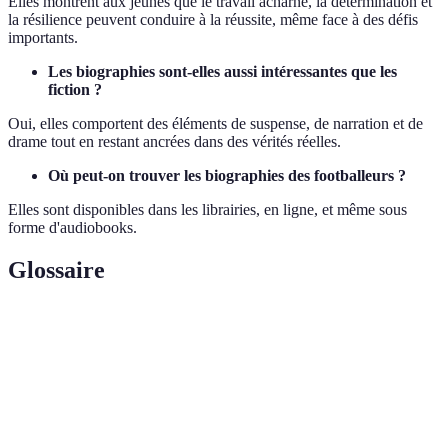
Elles montrent aux jeunes que le travail acharné, la détermination et
la résilience peuvent conduire à la réussite, même face à des défis
importants.
Les biographies sont-elles aussi intéressantes que les
fiction ?
Oui, elles comportent des éléments de suspense, de narration et de
drame tout en restant ancrées dans des vérités réelles.
Où peut-on trouver les biographies des footballeurs ?
Elles sont disponibles dans les librairies, en ligne, et même sous
forme d'audiobooks.
Glossaire
Terme
Définition
Récit de vie d'une personne, généralement axé
Biographie
sur sa carrière.
Récit de vie écrit par la personne concernée