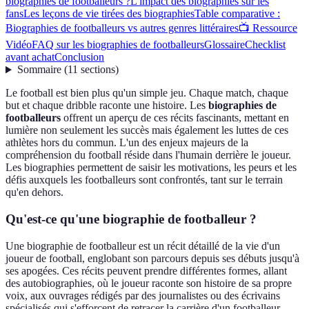
biographies de footballeurs ?
L'impact des biographies sur les
fans
Les leçons de vie tirées des biographies
Table comparative :
Biographies de footballeurs vs autres genres littéraires
📺 Ressource
Vidéo
FAQ sur les biographies de footballeurs
Glossaire
Checklist
avant achat
Conclusion
Sommaire
(
11
sections
)
Le football est bien plus qu'un simple jeu. Chaque match, chaque
but et chaque dribble raconte une histoire. Les
biographies de
footballeurs
offrent un aperçu de ces récits fascinants, mettant en
lumière non seulement les succès mais également les luttes de ces
athlètes hors du commun. L'un des enjeux majeurs de la
compréhension du football réside dans l'humain derrière le joueur.
Les biographies permettent de saisir les motivations, les peurs et les
défis auxquels les footballeurs sont confrontés, tant sur le terrain
qu'en dehors.
Qu'est-ce qu'une biographie de footballeur ?
Une biographie de footballeur est un récit détaillé de la vie d'un
joueur de football, englobant son parcours depuis ses débuts jusqu'à
ses apogées. Ces récits peuvent prendre différentes formes, allant
des autobiographies, où le joueur raconte son histoire de sa propre
voix, aux ouvrages rédigés par des journalistes ou des écrivains
spécialisés qui s'efforcent de retracer la carrière d'un footballeur.