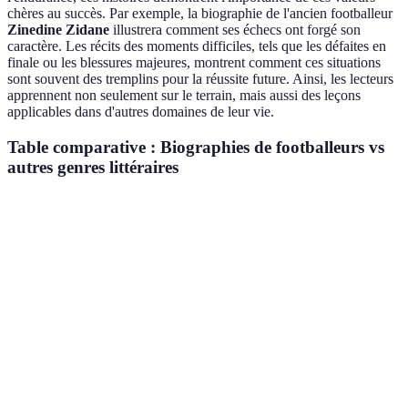
chères au succès. Par exemple, la biographie de l'ancien footballeur
Zinedine Zidane
illustrera comment ses échecs ont forgé son
caractère. Les récits des moments difficiles, tels que les défaites en
finale ou les blessures majeures, montrent comment ces situations
sont souvent des tremplins pour la réussite future. Ainsi, les lecteurs
apprennent non seulement sur le terrain, mais aussi des leçons
applicables dans d'autres domaines de leur vie.
Table comparative : Biographies de footballeurs vs
autres genres littéraires
Critère
Biographies de footballeurs
Romans
Essa
Éléments
Très haut
Variables
Vari
de vérité
Perspective
Personnelle
Fictionnelle
Anal
Inspiration
Élevée
Variable
Vari