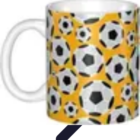
Biographies Football
Biographies Inspirantes
Biographies
Emblématiques
Biographies
Biographies Influentes
Biographies
Légendaires
Biographies Football