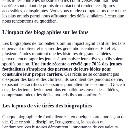
leurs luttes contre les blessures ou les controverses entourant leur
carrière sont autant de points de contact qui rendent ces figures
accessibles, et inspirantes. Vous vous rendez compte alors que même
les plus grands parmi nous affrontent des défis similaires à ceux que
nous rencontrons au quotidien.
L'impact des biographies sur les fans
Les biographies de footballeurs ont un impact significatif sur les fans
et peuvent motiver et inspirer des générations entières. En effet,
plusieurs études montrent que les histoires de grands athlètes
peuvent encourager les jeunes à poursuivre leurs rêves, qu'ils soient
sportifs ou non.
Une étude récente a révélé que 70% des jeunes
footballeurs s'inspirent des parcours de leurs idoles pour
construire leur propre carrière
. Ces récits ne se contentent pas
d'exposer des faits et des chiffres ; ils racontent des parcours de vie,
exposant les sacrifices nécessaires pour atteindre le sommet. Grâce à
cela, les lecteurs deviennent plus empathiques envers les athlètes,
comprenant mieux les défis auxquels ils sont confrontés.
Les leçons de vie tirées des biographies
Chaque biographie de footballeur est, en quelque sorte, une leçon de
vie. Que ce soit la discipline, l'engagement, la passion ou
l'endurance, ces histoires démontrent l'importance de ces valeurs