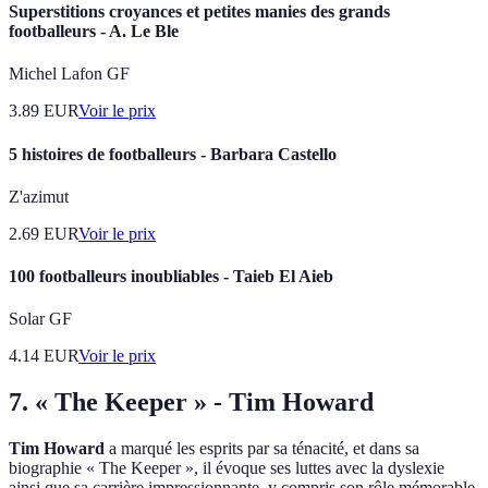
Superstitions croyances et petites manies des grands
footballeurs - A. Le Ble
Michel Lafon GF
3.89
EUR
Voir le prix
5 histoires de footballeurs - Barbara Castello
Z'azimut
2.69
EUR
Voir le prix
100 footballeurs inoubliables - Taieb El Aieb
Solar GF
4.14
EUR
Voir le prix
7. « The Keeper » - Tim Howard
Tim Howard
a marqué les esprits par sa ténacité, et dans sa
biographie « The Keeper », il évoque ses luttes avec la dyslexie
ainsi que sa carrière impressionnante, y compris son rôle mémorable