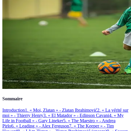
Sommaire
Introduction
1. « Moi, Zlatan » - Zlatan Ibrahimović
2. « La vérité sur
moi » - Thierry Henry
3. « El Matador » - Edinson Cavani
4. « My
Life in Football » - Gary Lineker
5. « The Maestro » - Andrea
Pirlo
6. « Leading » - Alex Ferguson
7. « The Keeper » - Tim