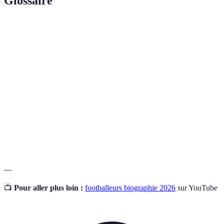
Glossaire
Terme
Définition
Récit de la vie d'une personne, souvent écrit par elle-
Biographie
même ou par un autre.
Sport collectif qui se joue entre deux équipes de
Football
onze joueurs avec un ballon.
Personne célèbre reconnue pour ses contributions
Icône
exceptionnelles à un domaine particulier.
---
📺
Pour aller plus loin :
footballeurs biographie 2026
sur YouTube