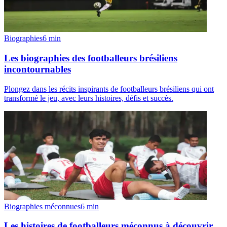
Biographies
6
min
Les biographies des footballeurs brésiliens
incontournables
Plongez dans les récits inspirants de footballeurs brésiliens qui ont
transformé le jeu, avec leurs histoires, défis et succès.
Biographies méconnues
6
min
Les histoires de footballeurs méconnus à découvrir