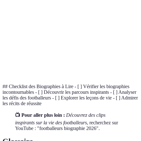
I Am
Zlatan
Ibrahimović
Conflits
Zlatan
Ibrahimović
Soccer in
Eduardo
Impact du
Sun and
N/A
Galeano
football
Shadow
The
Vérités
Secret
Anonyme
N/A
méconnues
Footballer
## Checklist des Biographies à Lire - [ ] Vérifier les biographies
incontournables - [ ] Découvrir les parcours inspirants - [ ] Analyser
les défis des footballeurs - [ ] Explorer les leçons de vie - [ ] Admirer
les récits de réussite
📺 Pour aller plus loin :
Découvrez des clips
inspirants sur la vie des footballeurs
, recherchez sur
YouTube : "footballeurs biographie 2026".