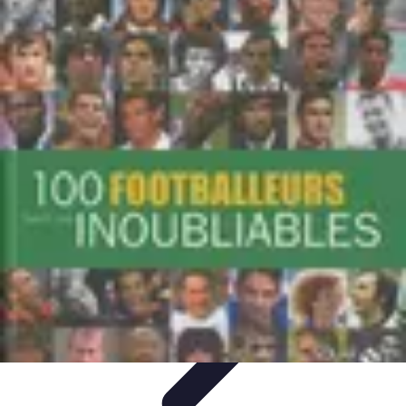
Biographies Football
Biographies Inspirantes
Biographies
Emblématiques
Biographies
Biographies Influentes
Biographies
Légendaires
Biographies Football