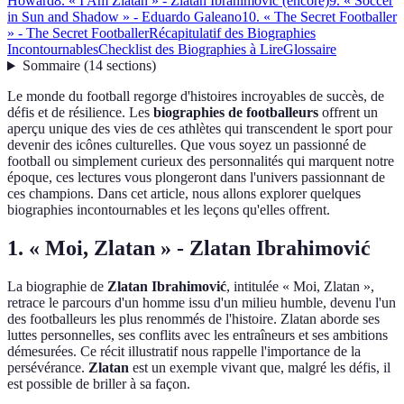
Howard
8. « I Am Zlatan » - Zlatan Ibrahimović (encore)
9. « Soccer
in Sun and Shadow » - Eduardo Galeano
10. « The Secret Footballer
» - The Secret Footballer
Récapitulatif des Biographies
Incontournables
Checklist des Biographies à Lire
Glossaire
Sommaire
(
14
sections
)
Le monde du football regorge d'histoires incroyables de succès, de
défis et de résilience. Les
biographies de footballeurs
offrent un
aperçu unique des vies de ces athlètes qui transcendent le sport pour
devenir des icônes culturelles. Que vous soyez un passionné de
football ou simplement curieux des personnalités qui marquent notre
époque, ces lectures vous plongeront dans l'univers passionnant de
ces champions. Dans cet article, nous allons explorer quelques
biographies incontournables et les leçons qu'elles offrent.
1. « Moi, Zlatan » - Zlatan Ibrahimović
La biographie de
Zlatan Ibrahimović
, intitulée « Moi, Zlatan »,
retrace le parcours d'un homme issu d'un milieu humble, devenu l'un
des footballeurs les plus renommés de l'histoire. Zlatan aborde ses
luttes personnelles, ses conflits avec les entraîneurs et ses ambitions
démesurées. Ce récit illustratif nous rappelle l'importance de la
persévérance.
Zlatan
est un exemple vivant que, malgré les défis, il
est possible de briller à sa façon.