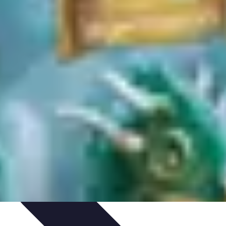
phies Influentes
Biographies Légendaires