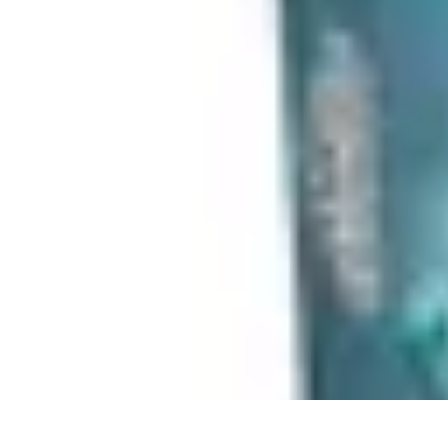
Biographies Football
Biographies Inspirantes
Biographies Emblématiques
Biographies
Biogra
Biographies Football