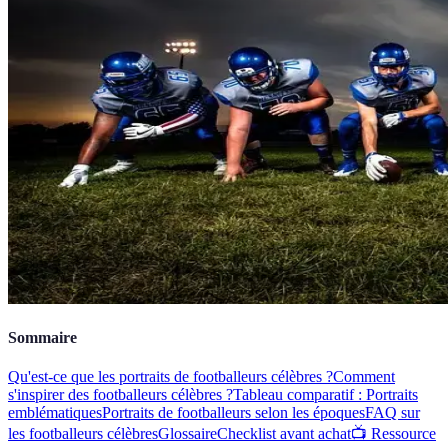
Sommaire
Qu'est-ce que les portraits de footballeurs célèbres ?
Comment
s'inspirer des footballeurs célèbres ?
Tableau comparatif : Portraits
emblématiques
Portraits de footballeurs selon les époques
FAQ sur
les footballeurs célèbres
Glossaire
Checklist avant achat
📺 Ressource