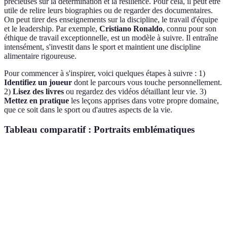
précieuses sur la détermination et la résilience. Pour cela, il peut être
utile de relire leurs biographies ou de regarder des documentaires.
On peut tirer des enseignements sur la discipline, le travail d'équipe
et le leadership. Par exemple,
Cristiano Ronaldo
, connu pour son
éthique de travail exceptionnelle, est un modèle à suivre. Il entraîne
intensément, s'investit dans le sport et maintient une discipline
alimentaire rigoureuse.
Pour commencer à s'inspirer, voici quelques étapes à suivre : 1)
Identifiez un joueur
dont le parcours vous touche personnellement.
2)
Lisez des livres
ou regardez des vidéos détaillant leur vie. 3)
Mettez en pratique
les leçons apprises dans votre propre domaine,
que ce soit dans le sport ou d'autres aspects de la vie.
Tableau comparatif : Portraits emblématiques
Footballeur
Nationalité
Réussites clés
Leçon de vie
7 Ballons d'Or,
Persévérance
Lionel
Argentin
Champion du
face à
Messi
Monde
l’adversité