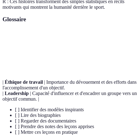
R : Ces histoires transforment des simples statistiques en récits
motivants qui montrent la humanité derrière le sport.
Glossaire
Terme
Définition
Un récit détaillant les événements marquants d'une
Biographie
vie d’un individu.
|
Éthique de travail
| Importance du dévouement et des efforts dans
l'accomplissement d'un objectif.
|
Leadership
| Capacité d'influencer et d'encadrer un groupe vers un
objectif commun. |
[ ] Identifier des modèles inspirants
[ ] Lire des biographies
[ ] Regarder des documentaires
[ ] Prendre des notes des leçons apprises
[ ] Mettre ces leçons en pratique