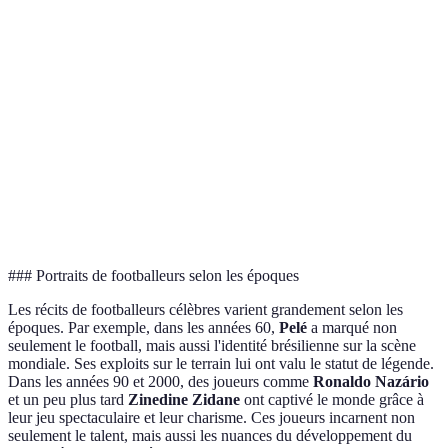
5 Ligues des
Discipline et
Cristiano
Portugais
Champions, 4
travail
Ronaldo
Ballons d'Or
acharné
3 Coupes du
Unicité et
Pelé
Brésilien
Monde
talent inné
1 Coupe du
Zinedine
Monde, 1
Leadership
Français
Zidane
Ligue des
et vision
Champions
### Portraits de footballeurs selon les époques
Les récits de footballeurs célèbres varient grandement selon les
époques. Par exemple, dans les années 60,
Pelé
a marqué non
seulement le football, mais aussi l'identité brésilienne sur la scène
mondiale. Ses exploits sur le terrain lui ont valu le statut de légende.
Dans les années 90 et 2000, des joueurs comme
Ronaldo Nazário
et un peu plus tard
Zinedine Zidane
ont captivé le monde grâce à
leur jeu spectaculaire et leur charisme. Ces joueurs incarnent non
seulement le talent, mais aussi les nuances du développement du