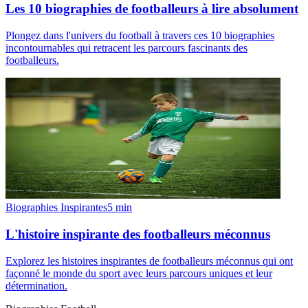
Les 10 biographies de footballeurs à lire absolument
Plongez dans l'univers du football à travers ces 10 biographies
incontournables qui retracent les parcours fascinants des
footballeurs.
Biographies Inspirantes
5
min
L'histoire inspirante des footballeurs méconnus
Explorez les histoires inspirantes de footballeurs méconnus qui ont
façonné le monde du sport avec leurs parcours uniques et leur
détermination.