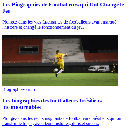
Les Biographies de Footballeurs qui Ont Changé le
Jeu
Plongez dans les vies fascinantes de footballeurs ayant marqué
l'histoire et changé le fonctionnement du jeu.
Biographies
6
min
Les biographies des footballeurs brésiliens
incontournables
Plongez dans les récits inspirants de footballeurs brésiliens qui ont
transformé le jeu, avec leurs histoires, défis et succès.