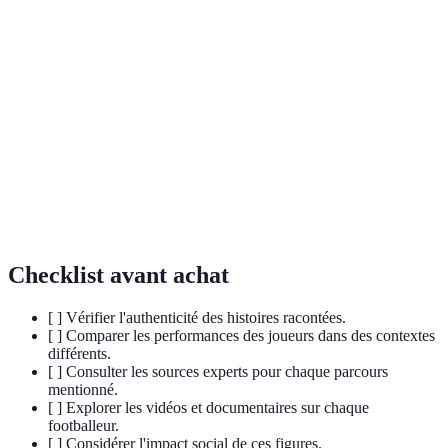
Terme
Définition
Expertise, Autorité et Fiabilité dans la création de
E-E-A-T
contenu.
Un athlète qui joue au football professionnellement
Footballeur
ou amateur.
Une compétition sportive organisée entre équipes
Ligue
ou joueurs dans un sport.
Checklist avant achat
[ ] Vérifier l'authenticité des histoires racontées.
[ ] Comparer les performances des joueurs dans des contextes
différents.
[ ] Consulter les sources experts pour chaque parcours
mentionné.
[ ] Explorer les vidéos et documentaires sur chaque
footballeur.
[ ] Considérer l'impact social de ces figures.