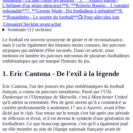
Maradona - La lutte contre les démons**
5. **Andrés Iniesta -
L'héritage d'un géant silencieux**
6. **Roberto Baggio – L'outsider
redoutable**
7. **George Weah - Du footballeur à président**
8.
**Ronaldinho - Le sourire du football**
📺 Pour aller plus loin
:
Glossaire
Checklist avant achat
Sommaire
(
12
sections
)
Le football est souvent synonyme de gloire et de reconnaissance,
mais il cache également des histoires moins connues, des parcours
atypiques qui méritent d'être racontés. Dans cet article, nous
mettrons en lumière les parcours méconnus de plusieurs footballeurs
emblématiques qui ont marqué l'histoire du jeu.
1.
Eric Cantona - De l'exil à la légende
Eric Cantona, l'un des joueurs les plus emblématiques du football
français, a connu un parcours tumultueux. Passé par
l’USL
Dunkerque
et
l’Olympique de Marseille
, c'est à
Manchester United
qu'il atteint sa renommée. Peu de gens savent qu’il a commencé sa
carrière professionnelle à seulement 17 ans à
Auxerre
, avant d'être
lâché par le club. Son retour sur le terrain s'est fait après une période
de réflexion et d'exil, et il est devenu le symbole d'une génération de
footballeurs. Ce que beaucoup ignorent, c'est qu'il a également joué
un rôle moindre au sein de l'équipe nationale française avant de