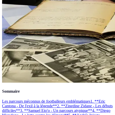
Sommaire
Les parcours méconnus de footballeurs emblématiques
1. **Eric
Cantona - De l'exil à la légende**
2. **Zinedine Zidane - Les débuts
difficiles**
3. **Samuel Eto'o - Un parcours atypique**
4. **Diego