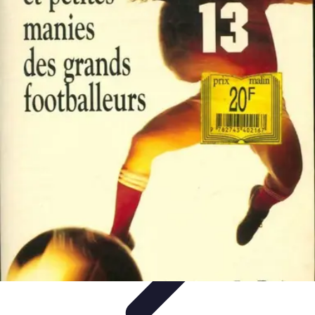
Biographies Football
Biographies Inspirantes
Biographies
Emblématiques
Biographies
Biographies Influentes
Biographies
Légendaires
Biographies Football