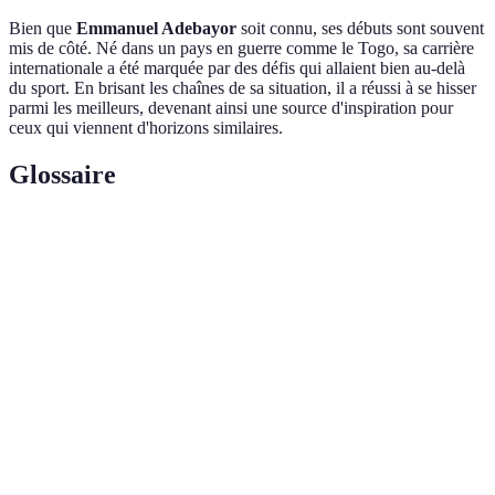
Bien que
Emmanuel Adebayor
soit connu, ses débuts sont souvent
mis de côté. Né dans un pays en guerre comme le Togo, sa carrière
internationale a été marquée par des défis qui allaient bien au-delà
du sport. En brisant les chaînes de sa situation, il a réussi à se hisser
parmi les meilleurs, devenant ainsi une source d'inspiration pour
ceux qui viennent d'horizons similaires.
Glossaire
Terme
Définition
Footballeur
Un joueur de football qui, malgré ses compétences,
méconnu
n’est pas reconnu par le grand public.
Édet-
Un club de football basé en Côte d'Ivoire, connu
Olympique
pour son développement de jeunes joueurs.
La première division du football professionnel en
Ligue 1
France, réputée pour sa compétitivité.