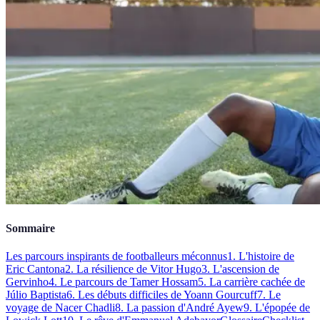
Sommaire
Les parcours inspirants de footballeurs méconnus
1. L'histoire de
Eric Cantona
2. La résilience de Vitor Hugo
3. L'ascension de
Gervinho
4. Le parcours de Tamer Hossam
5. La carrière cachée de
Júlio Baptista
6. Les débuts difficiles de Yoann Gourcuff
7. Le
voyage de Nacer Chadli
8. La passion d'André Ayew
9. L'épopée de