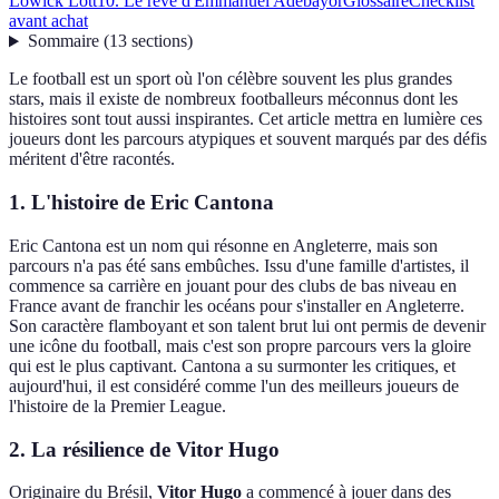
Lowick Lott
10. Le rêve d'Emmanuel Adebayor
Glossaire
Checklist
avant achat
Sommaire
(
13
sections
)
Le football est un sport où l'on célèbre souvent les plus grandes
stars, mais il existe de nombreux footballeurs méconnus dont les
histoires sont tout aussi inspirantes. Cet article mettra en lumière ces
joueurs dont les parcours atypiques et souvent marqués par des défis
méritent d'être racontés.
1. L'histoire de Eric Cantona
Eric Cantona est un nom qui résonne en Angleterre, mais son
parcours n'a pas été sans embûches. Issu d'une famille d'artistes, il
commence sa carrière en jouant pour des clubs de bas niveau en
France avant de franchir les océans pour s'installer en Angleterre.
Son caractère flamboyant et son talent brut lui ont permis de devenir
une icône du football, mais c'est son propre parcours vers la gloire
qui est le plus captivant. Cantona a su surmonter les critiques, et
aujourd'hui, il est considéré comme l'un des meilleurs joueurs de
l'histoire de la Premier League.
2. La résilience de Vitor Hugo
Originaire du Brésil,
Vitor Hugo
a commencé à jouer dans des