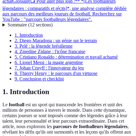
achat
Glossaire
📺 Pour aller plus loin :** *[Les footballeurs
légendaires : comparatifs et récits]*, une analyse complète dédiée
aux parcours des meilleurs joueurs de football. Recherchez sur
YouTube : "parcours footballeurs légendaires".
Sommaire
(
12
sections
)
1. Introduction
2. Diego Maradona : un génie sur le terrain
3. Pelé : la légende brésilienne
4. Zinedine Zidane : l'icône française
5. Cristiano Ronaldo : détermination et travail acharné
6. Lionel Messi : la magie argentine
7. Johan Cruyff : l'innovateur du jeu
8. Thierry Henry : le parcours d'un virtuose
9. Conclusion et checklist
1. Introduction
Le
football
est un sport qui transcende les frontières et unit des
millions de personnes à travers le monde. Dans cette dynamique,
certains joueurs se sont imposés comme des légendes grâce à leur
talent, leur personnalité et leur parcours extraordinaire. Dans cet
article, nous explorons les
parcours de footballeurs légendaires
,
révélant les défis qu'ils ont surmontés et les leçons qu'ils offrent aux