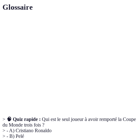
Glossaire
Terme
Définition
L'ensemble des comportements et attitudes
Éthique
professionnels qui témoignent d'un engagement à long
de travail
terme.
Un style de football où tous les joueurs sont impliqués
Jeu total
dans la phase offensive et défensive.
La capacité de surmonter les défis et de se relever
Résilience
après des échecs.
>
🧠 Quiz rapide :
Qui est le seul joueur à avoir remporté la Coupe
du Monde trois fois ?
> - A) Cristiano Ronaldo
> - B) Pelé