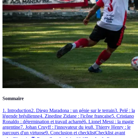
Sommaire
1. Introduction
2. Diego Maradona : un génie sur le terrain
3. Pelé : la
légende brésilienne
4. Zinedine Zidane : l'icône française
5. Cristiano
Ronaldo : détermination et travail acharné
6. Lionel Messi : la magie
argentine
7. Johan Cruyff : l'innovateur du jeu
8. Thierry Henry : le
parcours d'un virtuose
9. Conclusion et checklist
Checklist avant