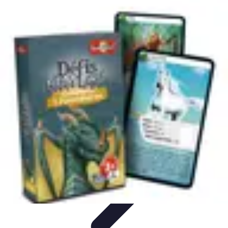
Biographies Football
Biographies Inspirantes
Biographies
Emblématiques
Biographies
Biographies Influentes
Biographies
Légendaires
Biographies Football