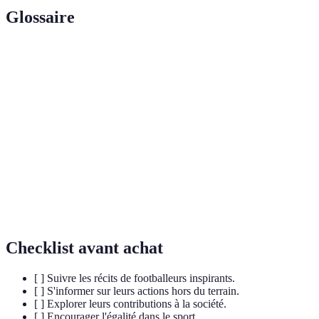
Glossaire
Terme
Définition
Acronyme pour Expertise, Authorité, Fiabilité, utilisé
E-E-A-T
pour évaluer la qualité du contenu en ligne.
Football
Catégorie de football jouée par des femmes, souvent
féminin
en lutte pour l'égalité des droits et la reconnaissance.
Activisme
Engagement d'athlètes pour des causes sociales,
sportif
environnementales ou politiques.
Checklist avant achat
[ ] Suivre les récits de footballeurs inspirants.
[ ] S'informer sur leurs actions hors du terrain.
[ ] Explorer leurs contributions à la société.
[ ] Encourager l'égalité dans le sport.