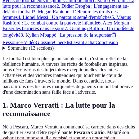
Récits de footballeurs inspirants : Introduction
1. Marco Verratti : La
lutte pour la reconnaissance
2. Didier Drogba : L'engagement au-
delà du football
3. Megan Rapinoe : Défendre les droits des
femmes
4. Lionel Messi : Un parcours semé d'embûches
5. Marcus
Rashford : Le combat contre la pauvreté infantile
6. Alex Morgan :
Briser les barrières dans le sport
7. Gianluigi Buffon : Un modèle de
longévité
8. Kylian Mbappé : La pression de la superstar
📺
Ressource Vidéo
Glossaire
Checklist avant achat
Conclusion
Sommaire
(
13
sections
)
Le football est bien plus qu'un simple sport ; c'est un reflet de la
résilience humaine. À travers les récits de footballeurs inspirants,
nous découvrons des trajectoires exceptionnelles, des luttes
acharnées et des victoires inattendues qui touchent le cœur de
millions de fans à travers le monde. Dans cet article, nous
parcourrons des histoires marquantes de joueurs qui ont fait preuve
d'une détermination sans faille face à l'adversité.
1. Marco Verratti : La lutte pour la
reconnaissance
Né à Pescara, Marco Verratti a commencé sa carrière dans des clubs
de quartier avant d'être repéré par le
Pescara Calcio
. Malgré son
gabarit peu imposant, il a persisté et gagné en notoriété en