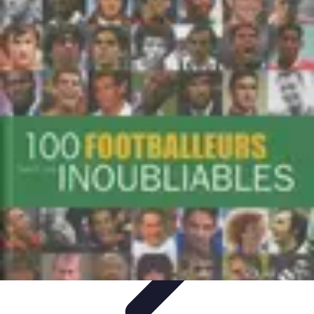
Biographies Football
Biographies Inspirantes
Biographies
Emblématiques
Biographies
Biographies Influentes
Biographies
Légendaires
Biographies Football