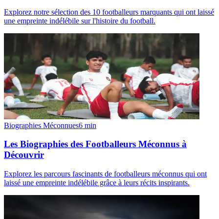
Explorez notre sélection des 10 footballeurs marquants qui ont laissé
une empreinte indélébile sur l'histoire du football.
Biographies Méconnues
6
min
Les Biographies des Footballeurs Méconnus à
Découvrir
Explorez les parcours fascinants de footballeurs méconnus qui ont
laissé une empreinte indélébile grâce à leurs récits inspirants.