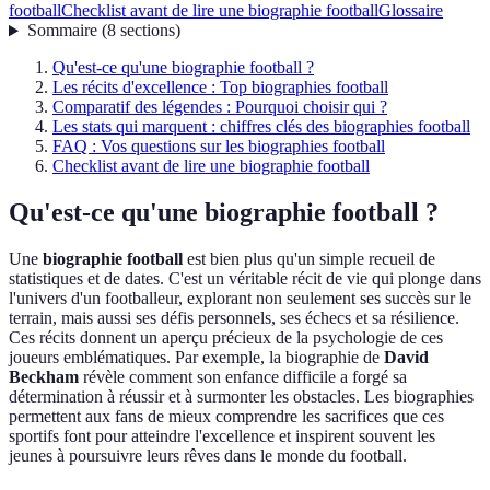
football
Checklist avant de lire une biographie football
Glossaire
Sommaire
(
8
sections
)
Qu'est-ce qu'une biographie football ?
Les récits d'excellence : Top biographies football
Comparatif des légendes : Pourquoi choisir qui ?
Les stats qui marquent : chiffres clés des biographies football
FAQ : Vos questions sur les biographies football
Checklist avant de lire une biographie football
Qu'est-ce qu'une biographie football ?
Une
biographie football
est bien plus qu'un simple recueil de
statistiques et de dates. C'est un véritable récit de vie qui plonge dans
l'univers d'un footballeur, explorant non seulement ses succès sur le
terrain, mais aussi ses défis personnels, ses échecs et sa résilience.
Ces récits donnent un aperçu précieux de la psychologie de ces
joueurs emblématiques. Par exemple, la biographie de
David
Beckham
révèle comment son enfance difficile a forgé sa
détermination à réussir et à surmonter les obstacles. Les biographies
permettent aux fans de mieux comprendre les sacrifices que ces
sportifs font pour atteindre l'excellence et inspirent souvent les
jeunes à poursuivre leurs rêves dans le monde du football.