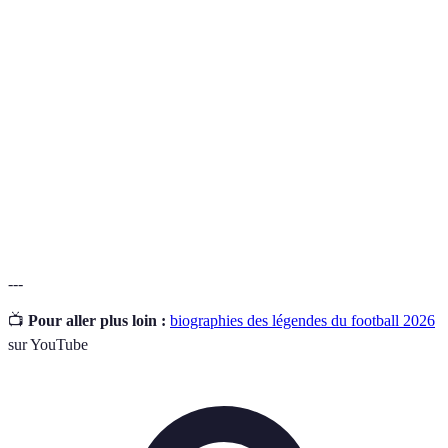
Récit de
Un compte rendu détaillé de la vie d'une personne,
vie
souvent écrit par cette dernière ou par un biographe.
Éthique
La valeur qu'une personne accorde au travail et à la
de
persévérance.
travail
Légende
Un athlète dont les performances dépassent celles de la
du
moyenne et qui est reconnu internationalement.
sport
---
📺
Pour aller plus loin :
biographies des légendes du football 2026
sur YouTube