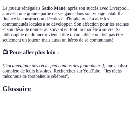
Le joueur sénégalais
Sadio Mané
, après son succès avec Liverpool,
a investi une grande partie de ses gains dans son village natal. Il a
financé la construction d'écoles et d'hôpitaux, et a aidé les
communautés locales à se développer. Son affection pour les racines
et son désir de donner au suivant en font un modèle à suivre. Sa
philosophie de donner revient à dire qu'un athlète ne doit pas être
seulement un joueur, mais aussi un héros de sa communauté.
📺 Pour aller plus loin :
[Documentaire des récits peu connus des footballeurs]
, une analyse
complète de leurs histoires. Recherchez sur YouTube : "les récits
méconnus de footballeurs célèbres".
Glossaire
Terme
Définition
Acronyme pour Expérience, Expertise, Autorité et
E-E-A-T
Fiabilité, des critères utilisés par Google pour