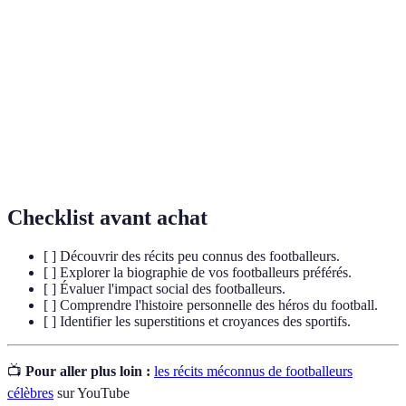
évaluer le contenu.
Histoires peu partagées ou souvent oubliées sur des
Récits
personnalités, révélant des éléments cachés de leur
méconnus
vie.
Croyance en des événements ou pratiques apportant
Superstition
chance ou malchance, souvent présente dans le
sport.
Checklist avant achat
[ ] Découvrir des récits peu connus des footballeurs.
[ ] Explorer la biographie de vos footballeurs préférés.
[ ] Évaluer l'impact social des footballeurs.
[ ] Comprendre l'histoire personnelle des héros du football.
[ ] Identifier les superstitions et croyances des sportifs.
📺
Pour aller plus loin :
les récits méconnus de footballeurs
célèbres
sur YouTube