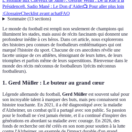
L’Homme aux Cheveux de Jante
7. George Weah : De la Rue à la
Présidence
8. Sadio Mané : Le Don d’Aider
📺 Pour aller plus loin
:
Glossaire
Checklist avant achat
FAQ
Sommaire
(
13
sections
)
Le monde du football est rempli non seulement de champions qui
illuminent les stades, mais aussi de récits fascinants qui donnent une
profondeur inédite à ces héros. Dans cet article, nous explorerons
des histoires peu connues de footballeurs emblématiques qui ont
marqué l'histoire du sport. Chacune de ces anecdotes révèle une
facette unique de ces athlètes, témoignant de leurs luttes, de leurs
triomphes et parfois même de leurs superstitions. Bienvenue dans le
monde des récits méconnus de footballeurs !(récits méconnus
footballeurs).
1. Gerd Müller : Le buteur au grand cœur
Légende allemande du football,
Gerd Müller
est souvent salué pour
son incroyable talent à marquer des buts, mais peu connaissent son
histoire touchante. En 2021, il a été diagnostiqué avec la maladie
d'Alzheimer, un combat qu'il a partagé avec son public. Sa passion
pour le football ne s'est jamais éteinte, et il a continué d'inspirer des
générations en abordant sa maladie avec courage. En 2026, des
fonds de recherche ont été créés en son nom pour soutien à la lutte
contre l'Alzheimer, un exemple de l'impact durable d'un grand