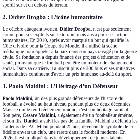
sportif sur et en dehors du terrain.
2. Didier Drogba : L’icône humanitaire
Le célèbre attaquant ivorien,
Didier Drogba
, n'est pas seulement
connu pour ses exploits sur le terrain, mais aussi pour ses actions
humanitaires. En 2010, après avoir marqué un but qui qualifie la
Côte d'Ivoire pour la Coupe du Monde, il a utilisé la scène
médiatique pour appeler à la paix dans son pays ravagé par la guerre
civile. Sa fondation a depuis financé des projets d'éducation et de
santé, prouvant que le football peut être un moteur de changement
social. Dans sa carrière, il a inscrit plus de 300 buts et ses initiatives
humanitaires continuent d'avoir un prix immense au-delà du sport.
3. Paolo Maldini : L’Héritage d’un Défenseur
Paolo Maldini
, un des plus grands défenseurs de l'histoire du
football, a évolué au haut niveau pendant plus de deux décennies.
Mais ce qui le rend réellement unique, c'est son héritage familial.
Son père,
Cesare Maldini
, a également été un footballeur émérite,
et son fils,
Daniel
, a suivi les pas de la famille. Maldini a défendu les
couleurs de l'AC Milan pendant 25 ans, devenant le symbole de la
fidélité envers un club, une rareté dans le football moderne. En
2026, il est impliqué dans le développement de jeunes talents,