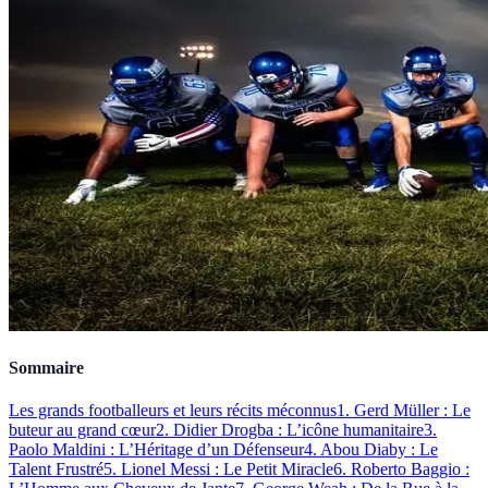
Sommaire
Les grands footballeurs et leurs récits méconnus
1. Gerd Müller : Le
buteur au grand cœur
2. Didier Drogba : L’icône humanitaire
3.
Paolo Maldini : L’Héritage d’un Défenseur
4. Abou Diaby : Le
Talent Frustré
5. Lionel Messi : Le Petit Miracle
6. Roberto Baggio :