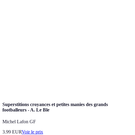
Terme
Définition
Acronyme pour Expertise, Authoritativeness, and
E-E-A-T
Trustworthiness, utilisé par Google pour évaluer le
contenu.
Récit détaillé de la vie d'une personne, généralement
Biographie
axé sur ses réalisations et sa personnalité.
Relation où une personne expérimentée guide et
Mentorat
soutient une autre dans son développement personnel
ou professionnel.
Superstitions croyances et petites manies des grands
footballeurs - A. Le Ble
Michel Lafon GF
3.99
EUR
Voir le prix