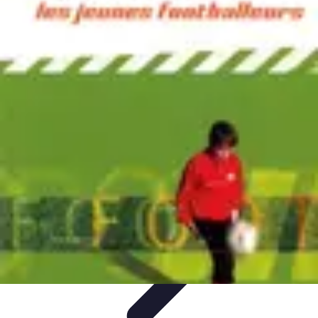
Biographies Football
Biographies Inspirantes
Biographies
Emblématiques
Biographies
Biographies Influentes
Biographies
Légendaires
Biographies Football