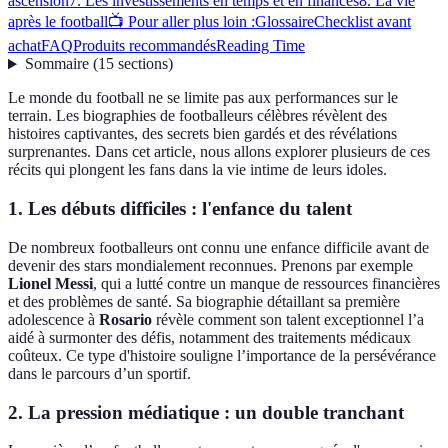
ascension
7. Les investissements en temps et en finances
8. La vie
après le football
📺 Pour aller plus loin :
Glossaire
Checklist avant
achat
FAQ
Produits recommandés
Reading Time
Sommaire
(
15
sections
)
Le monde du football ne se limite pas aux performances sur le
terrain. Les biographies de footballeurs célèbres révèlent des
histoires captivantes, des secrets bien gardés et des révélations
surprenantes. Dans cet article, nous allons explorer plusieurs de ces
récits qui plongent les fans dans la vie intime de leurs idoles.
1. Les débuts difficiles : l'enfance du talent
De nombreux footballeurs ont connu une enfance difficile avant de
devenir des stars mondialement reconnues. Prenons par exemple
Lionel Messi
, qui a lutté contre un manque de ressources financières
et des problèmes de santé. Sa biographie détaillant sa première
adolescence à
Rosario
révèle comment son talent exceptionnel l’a
aidé à surmonter des défis, notamment des traitements médicaux
coûteux. Ce type d'histoire souligne l’importance de la persévérance
dans le parcours d’un sportif.
2. La pression médiatique : un double tranchant