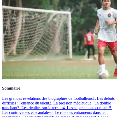
Sommaire
Les grandes révélations des biographies de footballeurs
1. Les débuts
difficiles : l'enfance du talent
2. La pression médiatique : un double
tranchant
3. Les rivalités sur le terrain
4. Les superstitions et rituels
5.
Les controverses et scandales
6. Le rôle des entraîneurs dans leur