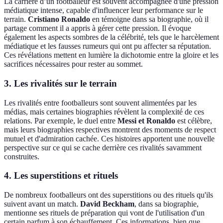
La carrière d’un footballeur est souvent accompagnée d'une pression
médiatique intense, capable d'influencer leur performance sur le
terrain.
Cristiano Ronaldo
en témoigne dans sa biographie, où il
partage comment il a appris à gérer cette pression. Il évoque
également les aspects sombres de la célébrité, tels que le harcèlement
médiatique et les fausses rumeurs qui ont pu affecter sa réputation.
Ces révélations mettent en lumière la dichotomie entre la gloire et les
sacrifices nécessaires pour rester au sommet.
3. Les rivalités sur le terrain
Les rivalités entre footballeurs sont souvent alimentées par les
médias, mais certaines biographies révèlent la complexité de ces
relations. Par exemple, le duel entre
Messi et Ronaldo
est célèbre,
mais leurs biographies respectives montrent des moments de respect
mutuel et d'admiration cachée. Ces histoires apportent une nouvelle
perspective sur ce qui se cache derrière ces rivalités savamment
construites.
4. Les superstitions et rituels
De nombreux footballeurs ont des superstitions ou des rituels qu'ils
suivent avant un match.
David Beckham
, dans sa biographie,
mentionne ses rituels de préparation qui vont de l'utilisation d'un
certain parfum à son échauffement. Ces informations, bien que