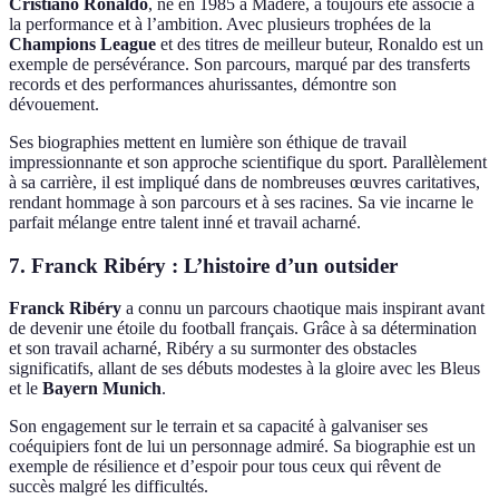
Cristiano Ronaldo
, né en 1985 à Madère, a toujours été associé à
la performance et à l’ambition. Avec plusieurs trophées de la
Champions League
et des titres de meilleur buteur, Ronaldo est un
exemple de persévérance. Son parcours, marqué par des transferts
records et des performances ahurissantes, démontre son
dévouement.
Ses biographies mettent en lumière son éthique de travail
impressionnante et son approche scientifique du sport. Parallèlement
à sa carrière, il est impliqué dans de nombreuses œuvres caritatives,
rendant hommage à son parcours et à ses racines. Sa vie incarne le
parfait mélange entre talent inné et travail acharné.
7. Franck Ribéry : L’histoire d’un outsider
Franck Ribéry
a connu un parcours chaotique mais inspirant avant
de devenir une étoile du football français. Grâce à sa détermination
et son travail acharné, Ribéry a su surmonter des obstacles
significatifs, allant de ses débuts modestes à la gloire avec les Bleus
et le
Bayern Munich
.
Son engagement sur le terrain et sa capacité à galvaniser ses
coéquipiers font de lui un personnage admiré. Sa biographie est un
exemple de résilience et d’espoir pour tous ceux qui rêvent de
succès malgré les difficultés.