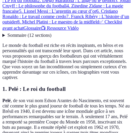
: Le roi du football
2. Diego Maradona : L’ange ou le démon
3. Johan
Cruyff : Le philosophe du football
4. Zinedine Zidane : La magie
française
5. Lionel Messi : L’argentin au cœur d’or
6. Cristiano
Ronaldo : Le travail comme credo
7. Franck Ribéry : L’histoire d’un
outsider
8. Michel Platini : Le maestro de la midfield
✅ Checklist
avant achat
Glossaire
📺 Ressource Vidéo
Sommaire
(
12
sections
)
Le monde du football est riche en récits inspirants, en héros et en
personnalités qui ont transcendé leur sport. Dans cet article, nous
vous proposons un aperçu des footballeurs qui ont véritablement
marqué l'histoire du football à travers leurs parcours exceptionnels.
Que vous soyez un fan inconditionnel ou simplement curieux d’en
apprendre davantage sur ces icônes, ces biographies vont vous
captiver.
1. Pelé : Le roi du football
Pelé
, de son vrai nom Edson Arantes do Nascimento, est souvent
cité comme le plus grand joueur de football de tous les temps. Né au
Brésil en 1940, il est devenu une icône mondiale grâce à ses
performances remarquables sur le terrain. À seulement 17 ans, Pelé
a remporté sa première Coupe du Monde en 1958, inscrivant six
buts au passage. Il a ensuite répété cet exploit en 1962 et 1970,
devenant ainsi le premier joueur à gagner trois titres mondiaux.