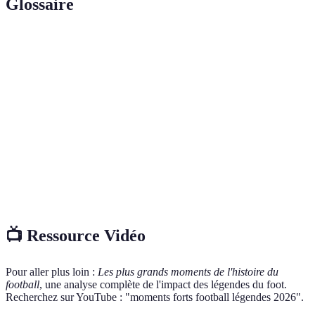
Glossaire
Terme
Définition
Trophée attribué au meilleur footballeur de
Ballon d'Or
l'année
Football
Style de jeu impliquant flexibilité et coopération
total
entre joueurs
Éthique de
Valeurs et comportements qui reflètent le
travail
dévouement au travail
📺 Ressource Vidéo
Pour aller plus loin :
Les plus grands moments de l'histoire du
football
, une analyse complète de l'impact des légendes du foot.
Recherchez sur YouTube : "moments forts football légendes 2026".