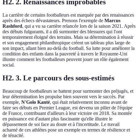
H2. 2. Renaissances improbables
La carrière de certains footballeurs est marquée par des renaissances
après des échecs dévastateurs. Prenons l'exemple de
Marcus
Rashford
, qui a vu sa carrière relancée lors de la saison 2021. Après
des débuts fulgurants, il a dû surmonter des blessures qui l'ont
temporairement éloigné des terrains. Mais sa détermination à réussir
et son engagement philanthropique créent un tableau plus large de
son impact, allant bien au-delà du football. Sa lutte pour améliorer la
condition des enfants dans la pauvreté à travers le Royaume-Uni
illustre comment les footballeurs peuvent jouer un rôle également
social.
H2. 3. Le parcours des sous-estimés
Beaucoup de footballeurs se battent pour surmonter des préjugés, et
leur détermination les propulse bien souvent vers le succès. Par
exemple,
N'Golo Kanté
, qui était relativement inconnu avant de
faire ses débuts en Premier League, est devenu un pilier de l'équipe
de France, contribuant d'ailleurs à leur victoire en 2018. Sa montée
en puissance est d'autant plus fascinante qu'elle illustre le
dépassement de soi face au doute et à l'incertitude. Le travail
acharné de ces athlètes pose un exemple en termes de résilience et
de ténacité.