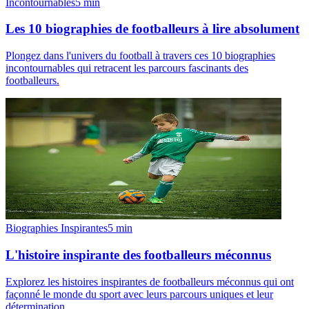
Incontournables
5
min
Les 10 biographies de footballeurs à lire absolument
Plongez dans l'univers du football à travers ces 10 biographies
incontournables qui retracent les parcours fascinants des
footballeurs.
Biographies Inspirantes
5
min
L'histoire inspirante des footballeurs méconnus
Explorez les histoires inspirantes de footballeurs méconnus qui ont
façonné le monde du sport avec leurs parcours uniques et leur
détermination.