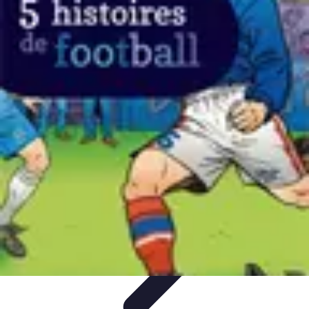
Biographies Football
Biographies Inspirantes
Biographies
Emblématiques
Biographies
Biographies Influentes
Biographies
Légendaires
Biographies Football