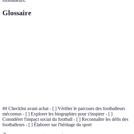
footballeurs.
Glossaire
Terme
Définition
Récit détaillé de la vie d'une personne, chroniquant
Biographie
ses réalisations.
Sport d'équipe qui se joue entre deux équipes de
Football
onze joueurs, connu mondialement.
Une personne qui ouvre une voie, un modèle pour
Pionnier
ceux qui suivent.
## Checklist avant achat - [ ] Vérifier le parcours des footballeurs
méconnus - [ ] Explorer les biographies pour s'inspirer - [ ]
Considérer l'impact social du football - [ ] Reconnaître les défis des
footballeurs - [ ] Élaborer sur l'héritage du sport