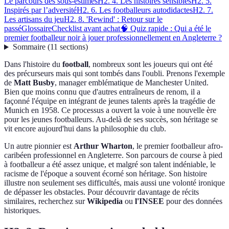
Le parcours des sous-estimés
H2. 4. Les histoires sensibles
H2. 5.
Inspirés par l’adversité
H2. 6. Les footballeurs autodidactes
H2. 7.
Les artisans du jeu
H2. 8. 'Rewind' : Retour sur le
passé
Glossaire
Checklist avant achat
🧠 Quiz rapide : Qui a été le
premier footballeur noir à jouer professionnellement en Angleterre ?
Sommaire
(
11
sections
)
Dans l'histoire du
football
, nombreux sont les joueurs qui ont été
des précurseurs mais qui sont tombés dans l'oubli. Prenons l'exemple
de
Matt Busby
, manager emblématique de Manchester United.
Bien que moins connu que d'autres entraîneurs de renom, il a
façonné l'équipe en intégrant de jeunes talents après la tragédie de
Munich en 1958. Ce processus a ouvert la voie à une nouvelle ère
pour les jeunes footballeurs. Au-delà de ses succès, son héritage se
vit encore aujourd'hui dans la philosophie du club.
Un autre pionnier est
Arthur Wharton
, le premier footballeur afro-
caribéen professionnel en Angleterre. Son parcours de course à pied
à footballeur a été assez unique, et malgré son talent indéniable, le
racisme de l'époque a souvent écorné son héritage. Son histoire
illustre non seulement ses difficultés, mais aussi une volonté ironique
de dépasser les obstacles. Pour découvrir davantage de récits
similaires, recherchez sur
Wikipedia
ou
l'INSEE
pour des données
historiques.