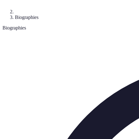
Biographies
Biographies