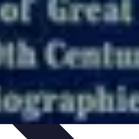
phies Influentes
Biographies Légendaires