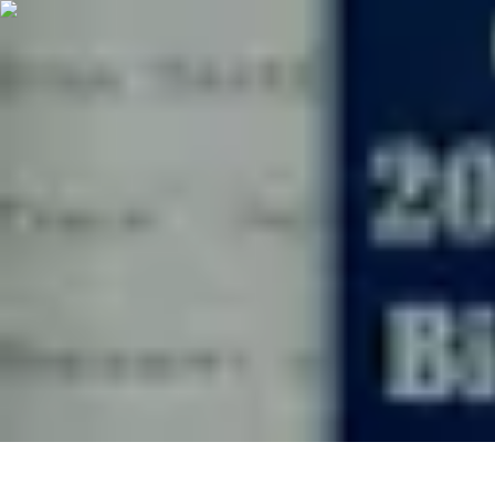
Biographies Football
Biographies Inspirantes
Biographies Emblématiques
Biographies
Biogra
Biographies Football