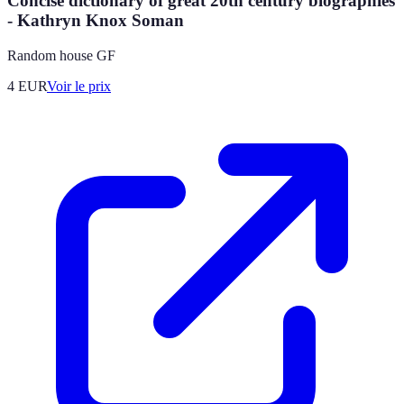
Concise dictionary of great 20th century biographies
- Kathryn Knox Soman
Random house GF
4
EUR
Voir le prix