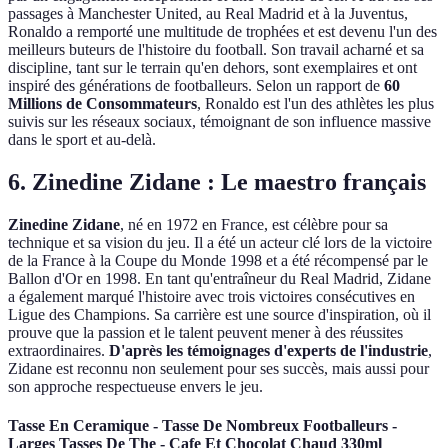
passages à Manchester United, au Real Madrid et à la Juventus,
Ronaldo a remporté une multitude de trophées et est devenu l'un des
meilleurs buteurs de l'histoire du football. Son travail acharné et sa
discipline, tant sur le terrain qu'en dehors, sont exemplaires et ont
inspiré des générations de footballeurs. Selon un rapport de
60
Millions de Consommateurs
, Ronaldo est l'un des athlètes les plus
suivis sur les réseaux sociaux, témoignant de son influence massive
dans le sport et au-delà.
6. Zinedine Zidane : Le maestro français
Zinedine Zidane
, né en 1972 en France, est célèbre pour sa
technique et sa vision du jeu. Il a été un acteur clé lors de la victoire
de la France à la Coupe du Monde 1998 et a été récompensé par le
Ballon d'Or en 1998. En tant qu'entraîneur du Real Madrid, Zidane
a également marqué l'histoire avec trois victoires consécutives en
Ligue des Champions. Sa carrière est une source d'inspiration, où il
prouve que la passion et le talent peuvent mener à des réussites
extraordinaires.
D'après les témoignages d'experts de l'industrie
,
Zidane est reconnu non seulement pour ses succès, mais aussi pour
son approche respectueuse envers le jeu.
Tasse En Ceramique - Tasse De Nombreux Footballeurs -
Larges Tasses De The - Cafe Et Chocolat Chaud 330ml