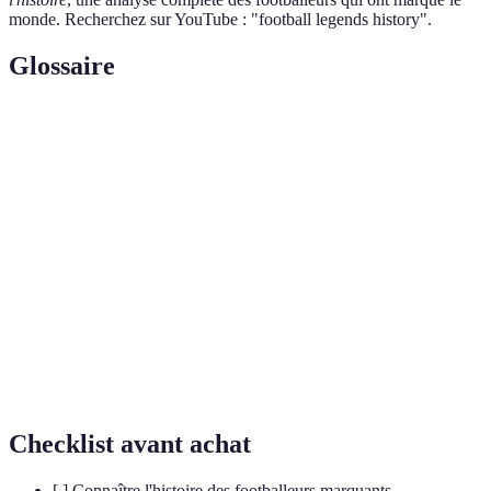
monde. Recherchez sur YouTube : "football legends history".
Glossaire
Terme
Définition
Ballon
Trophée décerné annuellement au meilleur joueur
d'Or
de football du monde.
Coupe du
Compétition internationale majeure de football,
Monde
organisée tous les quatre ans par la FIFA.
Tournoi européen de clubs de football le plus
Ligue des
prestigieux, opposant les meilleures équipes de
Champions
chaque pays.
Checklist avant achat
[ ] Connaître l'histoire des footballeurs marquants