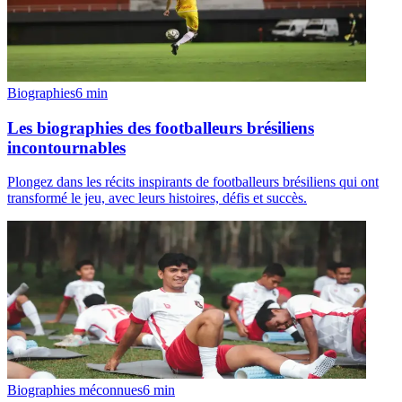
Biographies
6
min
Les biographies des footballeurs brésiliens
incontournables
Plongez dans les récits inspirants de footballeurs brésiliens qui ont
transformé le jeu, avec leurs histoires, défis et succès.
Biographies méconnues
6
min