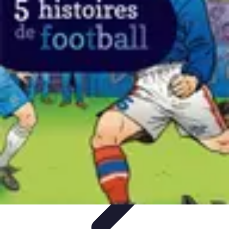
Biographies Football
Biographies Inspirantes
Biographies
Emblématiques
Biographies
Biographies Influentes
Biographies
Légendaires
Biographies Football