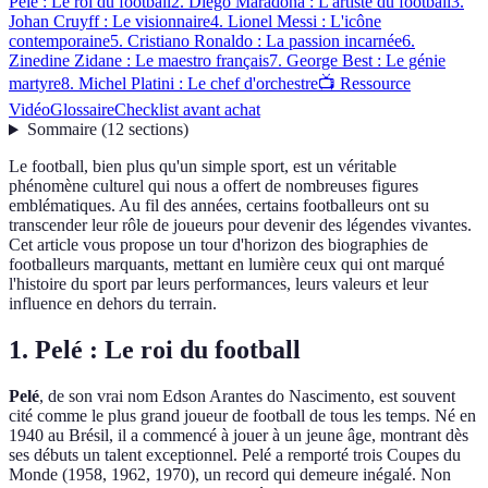
Pelé : Le roi du football
2. Diego Maradona : L'artiste du football
3.
Johan Cruyff : Le visionnaire
4. Lionel Messi : L'icône
contemporaine
5. Cristiano Ronaldo : La passion incarnée
6.
Zinedine Zidane : Le maestro français
7. George Best : Le génie
martyre
8. Michel Platini : Le chef d'orchestre
📺 Ressource
Vidéo
Glossaire
Checklist avant achat
Sommaire
(
12
sections
)
Le football, bien plus qu'un simple sport, est un véritable
phénomène culturel qui nous a offert de nombreuses figures
emblématiques. Au fil des années, certains footballeurs ont su
transcender leur rôle de joueurs pour devenir des légendes vivantes.
Cet article vous propose un tour d'horizon des biographies de
footballeurs marquants, mettant en lumière ceux qui ont marqué
l'histoire du sport par leurs performances, leurs valeurs et leur
influence en dehors du terrain.
1. Pelé : Le roi du football
Pelé
, de son vrai nom Edson Arantes do Nascimento, est souvent
cité comme le plus grand joueur de football de tous les temps. Né en
1940 au Brésil, il a commencé à jouer à un jeune âge, montrant dès
ses débuts un talent exceptionnel. Pelé a remporté trois Coupes du
Monde (1958, 1962, 1970), un record qui demeure inégalé. Non