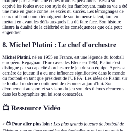
marquée par l'alcoolisme et des troubles personnels. Best a su
captivé les foules avec son style de jeu flamboyant, mais sa vie a été
une mise en garde contre les excès du succès. Les témoignages de
ceux qui l'ont connu témoignent de son immense talent, tout en
mettant en avant les défis auxquels il a dû faire face. Son histoire
illustre la dualité de la célébrité et les conséquences que cela peut
engendrer.
8. Michel Platini : Le chef d'orchestre
Michel Platini
, né en 1955 en France, est une légende du football
européen. Regagnant l'Euro avec les Bleus en 1984, Platini s'est
distingué par sa capacité à orchestrer le jeu de son équipe. Après sa
carrière de joueur, il a eu une influence significative dans le monde
du football en tant que président de l'UEFA. Les idées de Platini sur
le football moderne continuent de résonner aujourd'hui. Son
dévouement au sport et sa vision du jeu sont des thèmes récurrents
dans les biographies qui lui sont consacrées.
📺 Ressource Vidéo
>
📺 Pour aller plus loin :
Les plus grands joueurs de football de
l'histoire
, une analyse complète des footballeurs qui ont marqué le