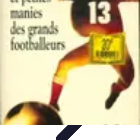
Biographies Football
Biographies Inspirantes
Biographies
Emblématiques
Biographies
Biographies Influentes
Biographies
Légendaires
Biographies Football