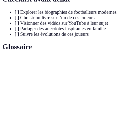
[ ] Explorer les biographies de footballeurs modernes
[ ] Choisir un livre sur l’un de ces joueurs
[ ] Visionner des vidéos sur YouTube à leur sujet
[ ] Partager des anecdotes inspirantes en famille
[ ] Suivre les évolutions de ces joueurs
Glossaire
Terme
Définition
Biographie
Récit détaillé de la vie d'une personne.
Footballeur
Joueur influent sur le football contemporain,
moderne
marqué par ses performances et son impact social.
Action de motiver quelqu'un à réaliser quelque
Inspiration
chose de positif.