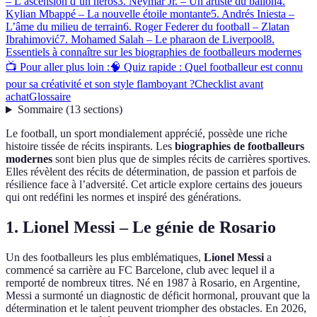
– L’ascension d’un héros
3. Neymar Jr. – Un artiste du ballon
4.
Kylian Mbappé – La nouvelle étoile montante
5. Andrés Iniesta –
L’âme du milieu de terrain
6. Roger Federer du football – Zlatan
Ibrahimović
7. Mohamed Salah – Le pharaon de Liverpool
8.
Essentiels à connaître sur les biographies de footballeurs modernes
📺 Pour aller plus loin :
🧠 Quiz rapide : Quel footballeur est connu
pour sa créativité et son style flamboyant ?
Checklist avant
achat
Glossaire
Sommaire
(
13
sections
)
Le football, un sport mondialement apprécié, possède une riche
histoire tissée de récits inspirants. Les
biographies de footballeurs
modernes
sont bien plus que de simples récits de carrières sportives.
Elles révèlent des récits de détermination, de passion et parfois de
résilience face à l’adversité. Cet article explore certains des joueurs
qui ont redéfini les normes et inspiré des générations.
1. Lionel Messi – Le génie de Rosario
Un des footballeurs les plus emblématiques,
Lionel Messi
a
commencé sa carrière au FC Barcelone, club avec lequel il a
remporté de nombreux titres. Né en 1987 à Rosario, en Argentine,
Messi a surmonté un diagnostic de déficit hormonal, prouvant que la
détermination et le talent peuvent triompher des obstacles. En 2026,