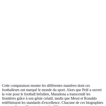
Rév
Pelé
1940
Santos FC
foo
bré
Diego
Icô
1960
Napoli
Maradona
et 
Réé
Lionel
1987
FC Barcelone
nor
Messi
foo
Mod
Cristiano
1985
Manchester United
trav
Ronaldo
réu
Cette comparaison montre les différentes manières dont ces
footballeurs ont marqué le monde du sport. Alors que Pelé a ouvert
la voie pour le football brésilien, Maradona a transcendé les
frontières grâce à son génie créatif, tandis que Messi et Ronaldo
redéfinissent les standards d'excellence. Chacune de ces biographies