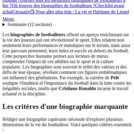
football ?
Quelles sont les meilleures biographies de footballeurs à
lire ?
Où trouver des biographies de footballeurs ?
Checklist avant
achat
Glossaire
📺 Pour aller plus loin : La vie et l'héritage de Lionel
Messi,
Sommaire
(
12
sections
)
Les
biographies de footballeurs
offrent un aperçu enrichissant sur
la vie des joueurs qui ont révolutionné le sport. Elles relatent non
seulement leurs performances et statistiques sur le terrain, mais aussi
leur parcours personnel, leurs luttes et succès en dehors du football.
Cette perspective humaine permet aux lecteurs de mieux
comprendre l'impact de ces athlètes sur le sport et la culture
populaire. Les biographies sont souvent le reflet des valeurs et des
défis de leur époque, révélant comment ces figures emblématiques
ont influencé des générations. Par exemple, la carrière de
Pelé
souligne l'érudition et l'importance du football dans la lutte contre les
inégalités sociales, tandis que
Cristiano Ronaldo
incarne le travail
acharné et la discipline.
Les critères d'une biographie marquante
Rédiger une biographie captivante nécessite d'explorer plusieurs
dimensions de la vie du footballeur. Voici quelques critères essentiels
: