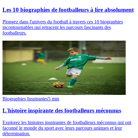
Les 10 biographies de footballeurs à lire absolument
Plongez dans l'univers du football à travers ces 10 biographies
incontournables qui retracent les parcours fascinants des
footballeurs.
Biographies Inspirantes
5
min
L'histoire inspirante des footballeurs méconnus
Explorez les histoires inspirantes de footballeurs méconnus qui ont
façonné le monde du sport avec leurs parcours uniques et leur
détermination.