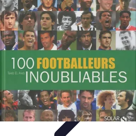
Biographies Football
Biographies Inspirantes
Biographies
Emblématiques
Biographies
Biographies Influentes
Biographies
Légendaires
Biographies Football