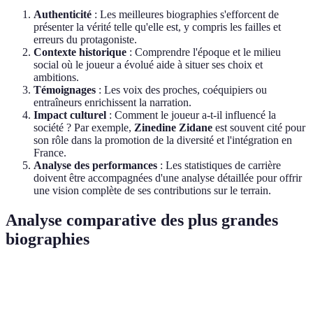
Authenticité
: Les meilleures biographies s'efforcent de
présenter la vérité telle qu'elle est, y compris les failles et
erreurs du protagoniste.
Contexte historique
: Comprendre l'époque et le milieu
social où le joueur a évolué aide à situer ses choix et
ambitions.
Témoignages
: Les voix des proches, coéquipiers ou
entraîneurs enrichissent la narration.
Impact culturel
: Comment le joueur a-t-il influencé la
société ? Par exemple,
Zinedine Zidane
est souvent cité pour
son rôle dans la promotion de la diversité et l'intégration en
France.
Analyse des performances
: Les statistiques de carrière
doivent être accompagnées d'une analyse détaillée pour offrir
une vision complète de ses contributions sur le terrain.
Analyse comparative des plus grandes
biographies
Footballeur
Année de naissance
Club emblématique
Imp