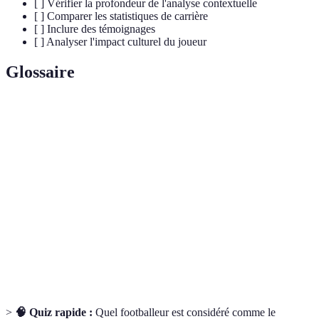
[ ] Vérifier la profondeur de l'analyse contextuelle
[ ] Comparer les statistiques de carrière
[ ] Inclure des témoignages
[ ] Analyser l'impact culturel du joueur
Glossaire
Terme
Définition
Récit de la vie d'une personne, y compris ses succès
Biographie
et échecs.
Impact
Influence d'un joueur sur les valeurs,
culturel
comportements et perceptions sociétales.
Données chiffrées sur les performances d'un joueur
Statistiques
durant sa carrière.
>
🧠 Quiz rapide :
Quel footballeur est considéré comme le