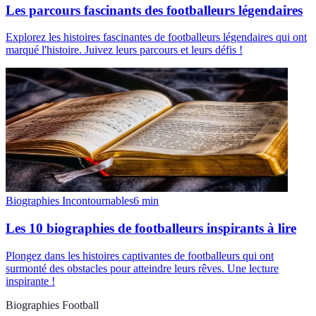
Les parcours fascinants des footballeurs légendaires
Explorez les histoires fascinantes de footballeurs légendaires qui ont
marqué l'histoire. Juivez leurs parcours et leurs défis !
Biographies Incontournables
6
min
Les 10 biographies de footballeurs inspirants à lire
Plongez dans les histoires captivantes de footballeurs qui ont
surmonté des obstacles pour atteindre leurs rêves. Une lecture
inspirante !
Biographies Football