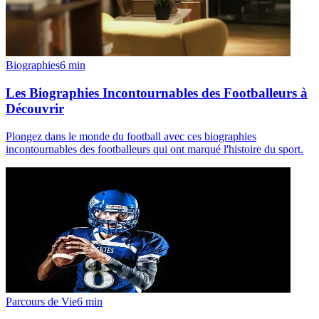
Biographies
6
min
Les Biographies Incontournables des Footballeurs à
Découvrir
Plongez dans le monde du football avec ces biographies
incontournables des footballeurs qui ont marqué l'histoire du sport.
Parcours de Vie
6
min