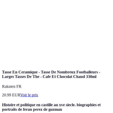
Terme
Définition
Total
Un style de jeu où les joueurs peuvent interchanger des
Football
rôles sur le terrain pour augmenter la fluidité du jeu.
Ballon
Trophée annuel décerné au meilleur joueur de football
d'Or
du monde.
Icône
Un athlète reconnu pour son influence positive et son
sportive
impact sur le sport.
Tasse En Ceramique - Tasse De Nombreux Footballeurs -
Larges Tasses De The - Cafe Et Chocolat Chaud 330ml
Rakuten FR
20.99
EUR
Voir le prix
Histoire et politique en castille au xve siecle. biographies et
portraits de feran perez de guzman