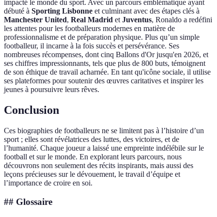
impacté le monde du sport. Avec un parcours emblématique ayant
débuté à
Sporting Lisbonne
et culminant avec des étapes clés à
Manchester United
,
Real Madrid
et
Juventus
, Ronaldo a redéfini
les attentes pour les footballeurs modernes en matière de
professionnalisme et de préparation physique. Plus qu’un simple
footballeur, il incarne à la fois succès et persévérance. Ses
nombreuses récompenses, dont cinq Ballons d'Or jusqu'en 2026, et
ses chiffres impressionnants, tels que plus de 800 buts, témoignent
de son éthique de travail acharnée. En tant qu'icône sociale, il utilise
ses plateformes pour soutenir des œuvres caritatives et inspirer les
jeunes à poursuivre leurs rêves.
Conclusion
Ces biographies de footballeurs ne se limitent pas à l’histoire d’un
sport ; elles sont révélatrices des luttes, des victoires, et de
l’humanité. Chaque joueur a laissé une empreinte indélébile sur le
football et sur le monde. En explorant leurs parcours, nous
découvrons non seulement des récits inspirants, mais aussi des
leçons précieuses sur le dévouement, le travail d’équipe et
l’importance de croire en soi.
## Glossaire