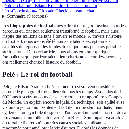
Dieu
Johan Cruyff : L'innovation sur le terrain
Lionel Messi : Un
génie du ballon
Cristiano Ronaldo : L'ascension d'un
héros
Conclusion
## Glossaire
Checklist avant achat
Sommaire
(
9
sections
)
Les
biographies de footballeurs
offrent un regard fascinant sur des
parcours qui ont non seulement transformé le football, mais aussi
inspiré des millions de fans à travers le monde. À travers l’histoire
du football, nous avons été témoins de talents exceptionnels
capables de repousser les limites de ce que nous pensons possible
sur le terrain. Dans cet article, nous allons explorer quelques
footballeurs qui, par leur talent, leur charisme et leur dévouement,
ont réellement changé l’histoire du football.
Pelé : Le roi du football
Pelé, né Edson Arantes do Nascimento, est souvent considéré
comme le plus grand footballeur de tous les temps. Avec plus de 1
000 buts inscrits au cours de sa carrière, il a remporté trois Coupes
du Monde, un exploit encore inégalé. Sa technique, son agilité et sa
vision du jeu ont non seulement fait de lui une star mondiale, mais
également un symbole d'espoir et d'unité, notamment en raison de sa
provenance d'un milieu défavorisé au Brésil. Son impact va au-delà
du terrain : il a œuvré pour des causes sociales, utilisant sa
renommée pour améliorer la vie d'autres. D'après les données de