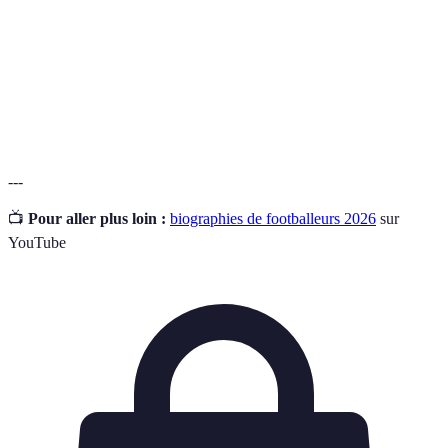
Récit de la vie d'une personne, souvent écrit par un
Biographie
auteur, qui présente des événements marquants.
Joueur exceptionnel dont les actions ont marqué
Légende
l'histoire du sport.
---
📺
Pour aller plus loin :
biographies de footballeurs 2026
sur
YouTube