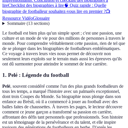
impressionnant
8. Conclusion et checklist des biographies à
lire
Checklist des biographies à lire
🧠 Quiz rapide : Quelle
biographie de footballeur souhaitez-vous lire en premier ?
📺
Ressource Vidéo
Glossaire
Sommaire
(
13
sections
)
Le football est bien plus qu'un simple sport ; c'est une passion, une
culture et un mode de vie pour des millions de personnes à travers le
monde. Pour comprendre véritablement cette passion, rien de tel que
de se plonger dans les biographies de footballeurs emblématiques.
Ce voyage à travers leurs vies nous permet de découvrir non
seulement leurs exploits sur le terrain mais aussi les épreuves qu'ils
ont dû surmonter pour atteindre le sommet de leur carrière.
1. Pelé : Légende du football
Pelé
, souvent considéré comme l'un des plus grands footballeurs de
tous les temps, a marqué l'histoire avec un palmarès exceptionnel,
dont trois Coupes du Monde. Sa biographie nous plonge dans son
enfance au Brésil, où il a commencé à jouer au football avec des
balles faites de chaussettes. À travers les pages, le lecteur découvre
comment ce jeune garçon a transformé sa passion en carrière,
affrontant des défis tant personnels que professionnels. Son histoire
est un témoignage de la persévérance et du talent, et elle inspire
toujours des générations de footballeurs en herbe. D'après les