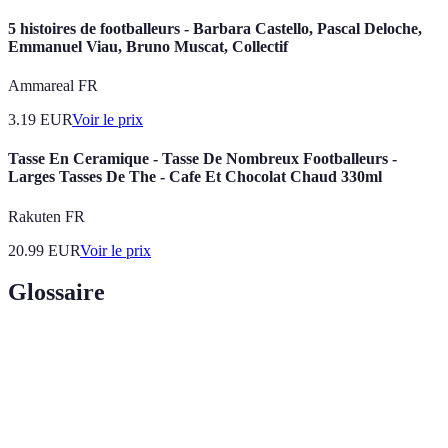
5 histoires de footballeurs - Barbara Castello, Pascal Deloche,
Emmanuel Viau, Bruno Muscat, Collectif
Ammareal FR
3.19
EUR
Voir le prix
Tasse En Ceramique - Tasse De Nombreux Footballeurs -
Larges Tasses De The - Cafe Et Chocolat Chaud 330ml
Rakuten FR
20.99
EUR
Voir le prix
Glossaire
Terme
Définition
Sport collectif joué entre deux équipes de onze
Football
joueurs avec un ballon.