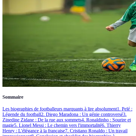
Sommaire
Les biographies de footballeurs marquants à lire absolument
1. Pelé :
Légende du football
2. Diego Maradona : Un génie controversé
3.
Zinedine Zidane : De la rue aux sommets
4. Ronaldinho : Sourire et
magie
5. Lionel Messi : Le chemin vers l'immortalité
6. Thierry
Henry : L'élégance à la française
7. Cristiano Ronaldo : Un travail