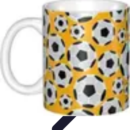
Biographies Football
Biographies Inspirantes
Biographies
Emblématiques
Biographies
Biographies Influentes
Biographies
Légendaires
Biographies Football