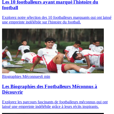
Les 10 footballeurs ayant marqué l'histoire du
football
Explorez notre sélection des 10 footballeurs marquants qui ont laissé
une empreinte indélébile sur l'histoire du football.
Biographies Méconnues
6
min
Les Biographies des Footballeurs Méconnus à
Découvrir
Explorez les parcours fascinants de footballeurs méconnus qui ont
laissé une empreinte indélébile grâce à leurs récits inspirants.