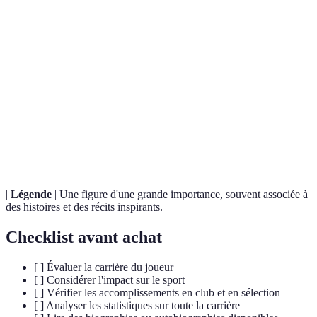
Terme
Définition
Un sport d'équipe populaire dans lequel deux
Football
équipes s'affrontent pour marquer des buts en
utilisant un ballon.
Compte rendu de la vie d'une personne, mettant en
Biographie
lumière ses expériences et contributions.
|
Légende
| Une figure d'une grande importance, souvent associée à
des histoires et des récits inspirants.
Checklist avant achat
[ ] Évaluer la carrière du joueur
[ ] Considérer l'impact sur le sport
[ ] Vérifier les accomplissements en club et en sélection
[ ] Analyser les statistiques sur toute la carrière