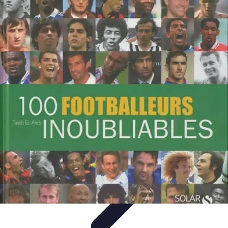
Biographies Football
Biographies Inspirantes
Biographies
Emblématiques
Biographies
Biographies Influentes
Biographies
Légendaires
Biographies Football