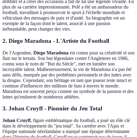
dribbler et à créer des occasions a fait de lui une légende vivante. En
plus de sa carrière impressionnante, Pelé a été un ambassadeur du
football, travaillant à promouvoir le sport à l'échelle mondiale et
véhiculant des messages de paix et d'unité. Sa biographie est un
exemple de la façon dont le talent, associé à une passion
inébranlable, peut changer des vies.
2. Diego Maradona - L'Artiste du Football
De l'Argentine,
Diego Maradona
est connu pour sa créativité et son
flair sur le terrain. Son but légendaire contre l'Angleterre en 1986,
connu sous le nom de "But du Siècle", met en lumière son
incroyable talent. Malheureusement, la vie de Maradona n'a pas été
sans défis, marquée par des problèmes personnels et des luttes avec
la drogue. Cependant, son héritage en tant que joueur reste intact et
continue d'influencer des millions de fans à travers le monde.
Maradona est souvent perçu comme un symbole de la passion et des
luttes qu'endurent de nombreux athlètes.
3. Johan Cruyff - Pionnier du Jeu Total
Johan Cruyff
, figure emblématique du football, a joué un rôle clé
dans le développement du "jeu total". Sa carrière avec l'Ajax et
l'équipe nationale néerlandaise a marqué une époque déterminante
dans l’histoire du football. Cruyff ne se contentait pas de jouer, il