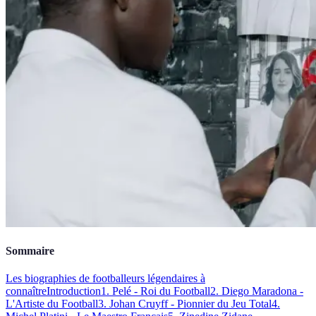
Sommaire
Les biographies de footballeurs légendaires à
connaître
Introduction
1. Pelé - Roi du Football
2. Diego Maradona -
L'Artiste du Football
3. Johan Cruyff - Pionnier du Jeu Total
4.