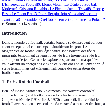
Michel Platini - Le Maestro Français
5. Zinedine Zidane -
L'Empereur du Football
6. Lionel Messi - Le Génie du Football
Moderne
7. Cristiano Ronaldo - Le Phénomène du Travail
8. George
Best - Le Talent Brut
📺 Pour aller plus loin :
Glossaire
Checklist
avant achat
Quiz rapide : Quel footballeur est surnommé "la Pulga" ?
Sommaire
(
14
sections
)
Introduction
Dans le monde du football, certains joueurs se démarquent par leur
talent exceptionnel et leur impact durable sur le sport. Les
biographies de footballeurs légendaires sont souvent des récits
inspirants, témoignant de leurs luttes, de leurs triomphes et de leur
amour pour le jeu. Cet article explore ces parcours remarquables,
vous offrant un aperçu des vies de ceux qui ont non seulement brillé
sur le terrain, mais ont également influencé des générations de
footballeurs. \n
1. Pelé - Roi du Football
Pelé
, né Edson Arantes do Nascimento, est souvent considéré
comme le plus grand footballeur de tous les temps. Avec trois
Coupes du Monde (1958, 1962, 1970) à son actif, il a redéfini le
football avec son jeu spectaculaire. Sa capacité à marquer des buts, à