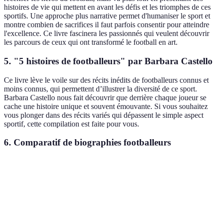
histoires de vie qui mettent en avant les défis et les triomphes de ces
sportifs. Une approche plus narrative permet d'humaniser le sport et
montre combien de sacrifices il faut parfois consentir pour atteindre
l'excellence. Ce livre fascinera les passionnés qui veulent découvrir
les parcours de ceux qui ont transformé le football en art.
5.
"5 histoires de footballeurs" par Barbara Castello
Ce livre lève le voile sur des récits inédits de footballeurs connus et
moins connus, qui permettent d’illustrer la diversité de ce sport.
Barbara Castello nous fait découvrir que derrière chaque joueur se
cache une histoire unique et souvent émouvante. Si vous souhaitez
vous plonger dans des récits variés qui dépassent le simple aspect
sportif, cette compilation est faite pour vous.
6.
Comparatif de biographies footballeurs
Titre
Auteur
Accès émotionnel
Perspective u
"Monelle et
Geneviève
Récits de jeune
les
Élevé
Brisac
aspirants
footballeurs"