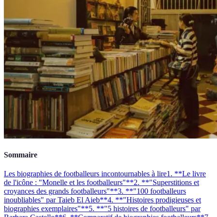
Sommaire
Les biographies de footballeurs incontournables à lire
1. **Le livre
de l'icône : "Monelle et les footballeurs"**
2. **"Superstitions et
croyances des grands footballeurs"**
3. **"100 footballeurs
inoubliables" par Taieb El Aieb**
4. **"Histoires prodigieuses et
biographies exemplaires"**
5. **"5 histoires de footballeurs" par