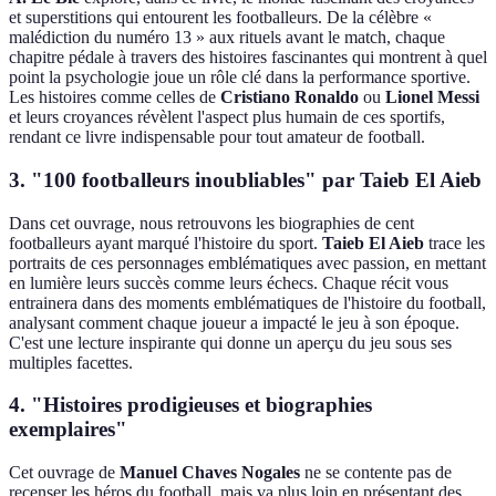
et superstitions qui entourent les footballeurs. De la célèbre «
malédiction du numéro 13 » aux rituels avant le match, chaque
chapitre pédale à travers des histoires fascinantes qui montrent à quel
point la psychologie joue un rôle clé dans la performance sportive.
Les histoires comme celles de
Cristiano Ronaldo
ou
Lionel Messi
et leurs croyances révèlent l'aspect plus humain de ces sportifs,
rendant ce livre indispensable pour tout amateur de football.
3.
"100 footballeurs inoubliables" par Taieb El Aieb
Dans cet ouvrage, nous retrouvons les biographies de cent
footballeurs ayant marqué l'histoire du sport.
Taieb El Aieb
trace les
portraits de ces personnages emblématiques avec passion, en mettant
en lumière leurs succès comme leurs échecs. Chaque récit vous
entrainera dans des moments emblématiques de l'histoire du football,
analysant comment chaque joueur a impacté le jeu à son époque.
C'est une lecture inspirante qui donne un aperçu du jeu sous ses
multiples facettes.
4.
"Histoires prodigieuses et biographies
exemplaires"
Cet ouvrage de
Manuel Chaves Nogales
ne se contente pas de
recenser les héros du football, mais va plus loin en présentant des