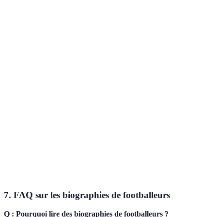
"Superstitions
Impact
des grands
A. Le Ble
Élevé
psychologique
footballeurs"
"100
Taieb El
footballeurs
Moyen
Héros du sport
Aieb
inoubliables"
Manuel
"Histoires
Chaves
Très élevé
Récits de vie
prodigieuses"
Nogales
"5 histoires
Barbara
Diversité
de
Élevé
Castello
d'expériences
footballeurs"
7.
FAQ sur les biographies de footballeurs
Q : Pourquoi lire des biographies de footballeurs ?