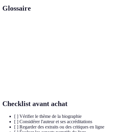
Glossaire
Terme
Définition
Ouvrage narratif qui retrace la vie d'un
Biographie
individu.
Récit de la vie écrit par la personne concernée
Autobiographie
elle-même.
Croyances irrationnelles influençant le
Superstitions
comportement.
Checklist avant achat
[ ] Vérifier le thème de la biographie
[ ] Considérer l'auteur et ses accréditations
[ ] Regarder des extraits ou des critiques en ligne