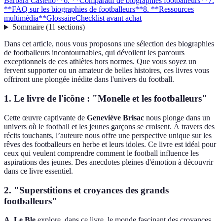
Barbara Castello**
6. **Comparatif de biographies footballeurs**
7.
**FAQ sur les biographies de footballeurs**
8. **Ressources
multimédia**
Glossaire
Checklist avant achat
Sommaire
(
11
sections
)
Dans cet article, nous vous proposons une sélection des biographies
de footballeurs incontournables, qui dévoilent les parcours
exceptionnels de ces athlètes hors normes. Que vous soyez un
fervent supporter ou un amateur de belles histoires, ces livres vous
offriront une plongée inédite dans l'univers du football.
1.
Le livre de l'icône : "Monelle et les footballeurs"
Cette œuvre captivante de
Geneviève Brisac
nous plonge dans un
univers où le football et les jeunes garçons se croisent. À travers des
récits touchants, l’auteure nous offre une perspective unique sur les
rêves des footballeurs en herbe et leurs idoles. Ce livre est idéal pour
ceux qui veulent comprendre comment le football influence les
aspirations des jeunes. Des anecdotes pleines d'émotion à découvrir
dans ce livre essentiel.
2.
"Superstitions et croyances des grands
footballeurs"
A. Le Ble
explore, dans ce livre, le monde fascinant des croyances