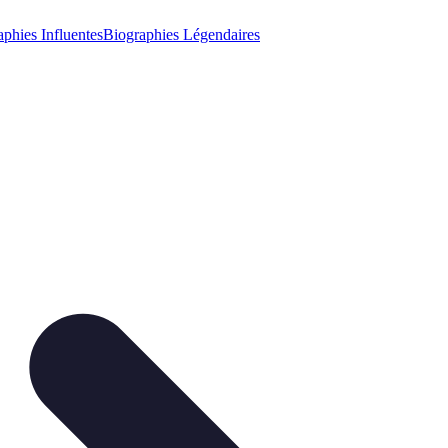
phies Influentes
Biographies Légendaires