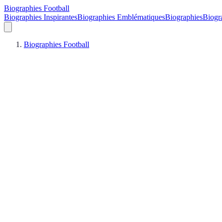
Biographies Football
Biographies Inspirantes
Biographies Emblématiques
Biographies
Biogra
Biographies Football