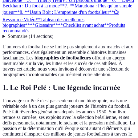
Barcelone**
5. **Thierry Henry : Un parcours unique**
6. **David
Beckham : Du foot à la mode**
7. **Maradona : Plus qu'un simple
joueur**
8. **Usain Bolt : L'empreinte d'un footballeur**
📺
Ressource Vidéo
**Tableau des meilleures
biographies**
**Glossaire**
**Checklist avant achat**
Produits
recommandés
Sommaire
(
14
sections
)
L'univers du football ne se limite pas simplement aux matchs et aux
performances, c'est également un ensemble d'histoires humaines
fascinantes. Les
biographies de footballeurs
offrent un aperçu
inestimable sur la vie, les luttes et les succès de ces athlètes. À
travers cet article, nous vous invitons à découvrir une sélection de
biographies incontournables qui méritent votre attention.
1.
Le Roi Pelé : Une légende incarnée
L'ouvrage sur Pelé n'est pas seulement une biographie, mais une
véritable ode à un des plus grands joueurs de l'histoire du football.
Pelé fait rêver des générations depuis les années 1950. Son livre
retrace sa carrière, ses exploits avec la sélection brésilienne, et ses
défis personnels, notamment le racisme et la pression médiatique. La
passion et la détermination qu'il évoque sont autant d'éléments qui
continuent d'inspirer des millions de jeunes footballeurs à travers le