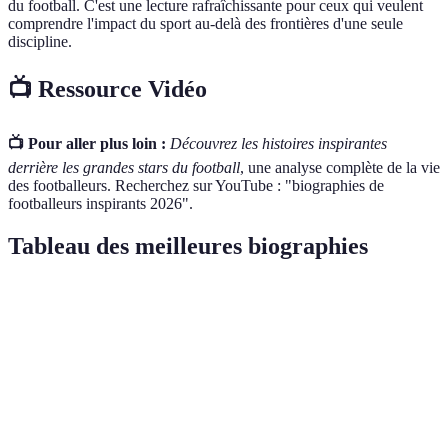
du football. C'est une lecture rafraîchissante pour ceux qui veulent
comprendre l'impact du sport au-delà des frontières d'une seule
discipline.
📺 Ressource Vidéo
📺 Pour aller plus loin :
Découvrez les histoires inspirantes
derrière les grandes stars du football
, une analyse complète de la vie
des footballeurs. Recherchez sur YouTube : "biographies de
footballeurs inspirants 2026".
Tableau des meilleures biographies
Biographie
Athlète
Thème principal
Impact
Légende et défis
Inspiration
Le Roi Pelé
Pelé
personnels
mondiale
Motivation
Au-delà du
Cristiano
Passion et valeurs
pour jeunes