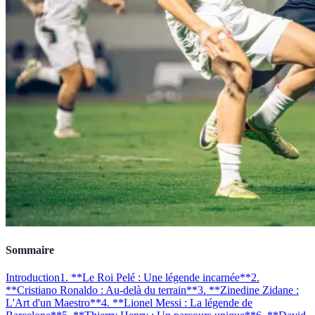
Sommaire
Introduction
1. **Le Roi Pelé : Une légende incarnée**
2.
**Cristiano Ronaldo : Au-delà du terrain**
3. **Zinedine Zidane :
L'Art d'un Maestro**
4. **Lionel Messi : La légende de