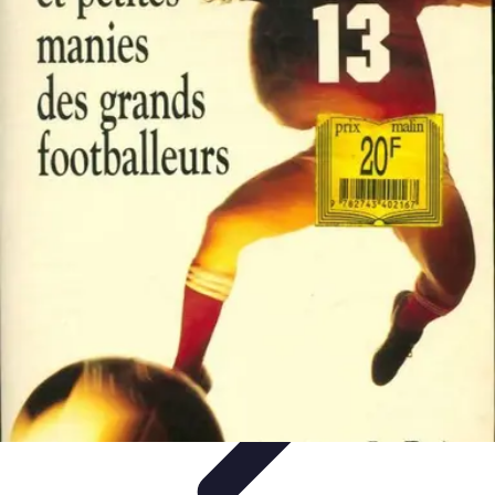
Biographies Football
Biographies Inspirantes
Biographies
Emblématiques
Biographies
Biographies Influentes
Biographies
Légendaires
Biographies Football