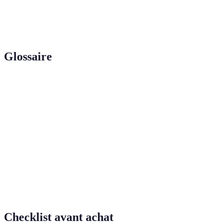
L'empreinte
Usain
Passions
Impact au-
d'un
Bolt
sportives
delà du sprint
footballeur
Glossaire
Terme
Définition
Récit de la vie d'une personne, souvent en lien avec
Biographie
ses réalisations.
Icône
Athlète reconnu pour son influence et ses
sportive
contributions au sport.
Capacité à guider et inspirer d'autres personnes,
Leadership
particulièrement dans le sport.
Checklist avant achat