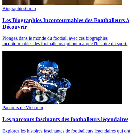
Biographies
6
min
Les Biographies Incontournables des Footballeurs à
Découvrir
Plongez dans le monde du football avec ces biographies
incontournables des footballeurs qui ont marqué l'histoire du sport.
Parcours de Vie
6
min
Les parcours fascinants des footballeurs légendaires
Explorez les histoires fascinantes de footballeurs légendaires qui ont