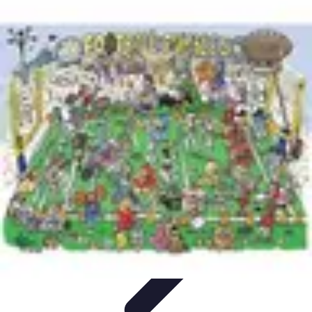
Biographies Football
Biographies Inspirantes
Biographies
Emblématiques
Biographies
Biographies Influentes
Biographies
Légendaires
Biographies Football