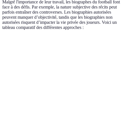
Malgré l'importance de leur travail, les biographes du football font
face à des défis. Par exemple, la nature subjective des récits peut
parfois entraîner des controverses. Les biographies autorisées
peuvent manquer d’objectivité, tandis que les biographies non
autorisées risquent d’impacter la vie privée des joueurs. Voici un
tableau comparatif des différentes approches :
Critères
Biographies autorisées
Biographies non autoris
Objectivité
Moyenne
Élevée
Accès à
Élevé
Variable
l'information
Impartialité
Faible
Élevée
Collaboration
Forte
Nulle