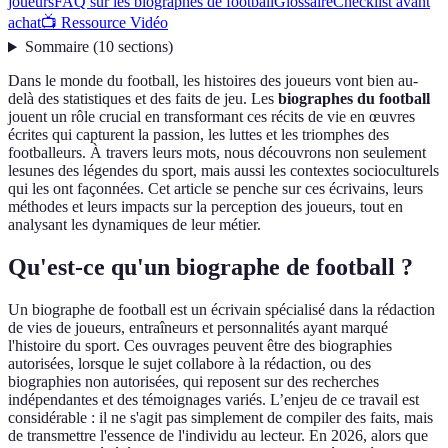
joueurs
FAQ sur les biographes de football
Glossaire
Checklist avant
achat
📺 Ressource Vidéo
Sommaire
(
10
sections
)
Dans le monde du football, les histoires des joueurs vont bien au-
delà des statistiques et des faits de jeu. Les
biographes du football
jouent un rôle crucial en transformant ces récits de vie en œuvres
écrites qui capturent la passion, les luttes et les triomphes des
footballeurs. À travers leurs mots, nous découvrons non seulement
lesunes des légendes du sport, mais aussi les contextes socioculturels
qui les ont façonnées. Cet article se penche sur ces écrivains, leurs
méthodes et leurs impacts sur la perception des joueurs, tout en
analysant les dynamiques de leur métier.
Qu'est-ce qu'un biographe de football ?
Un biographe de football est un écrivain spécialisé dans la rédaction
de vies de joueurs, entraîneurs et personnalités ayant marqué
l'histoire du sport. Ces ouvrages peuvent être des biographies
autorisées, lorsque le sujet collabore à la rédaction, ou des
biographies non autorisées, qui reposent sur des recherches
indépendantes et des témoignages variés. L’enjeu de ce travail est
considérable : il ne s'agit pas simplement de compiler des faits, mais
de transmettre l'essence de l'individu au lecteur. En 2026, alors que