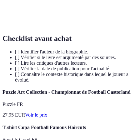
Récit rapporté par une personne ayant vécu
Témoignage
l'événement ou connu le sujet.
Checklist avant achat
[ ] Identifier l'auteur de la biographie.
[ ] Vérifier si le livre est argumenté par des sources.
[ ] Lire les critiques d'autres lecteurs.
[ ] Vérifier la date de publication pour l'actualité.
[ ] Connaître le contexte historique dans lequel le joueur a
évolué.
Puzzle Art Collection - Championnat de Football Castorland
Puzzle FR
27.95
EUR
Voir le prix
T-shirt Copa Football Famous Haircuts
Sport Is Good FR