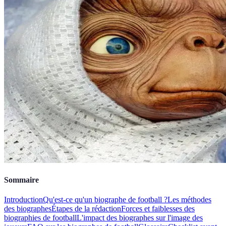
Sommaire
Introduction
Qu'est-ce qu'un biographe de football ?
Les méthodes
des biographes
Étapes de la rédaction
Forces et faiblesses des
biographies de football
L'impact des biographes sur l'image des