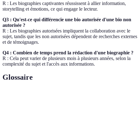
R : Les biographies captivantes réussissent à allier information,
storytelling et émotions, ce qui engage le lecteur.
Q3 : Qu'est-ce qui différencie une bio autorisée d'une bio non
autorisée ?
R : Les biographies autorisées impliquent la collaboration avec le
sujet, tandis que les non autorisées dépendent de recherches externes
et de témoignages.
Q4 : Combien de temps prend la rédaction d'une biographie ?
R : Cela peut varier de plusieurs mois à plusieurs années, selon la
complexité du sujet et l'accès aux informations.
Glossaire
Terme
Définition
Récit de la vie d'une personne, basé sur des
Biographie
recherches et des témoignages.
Personne qui compose des textes, ici spécialisés en
Écrivain
récits de vies sportives.