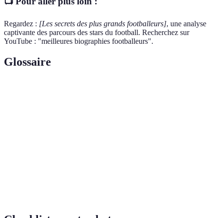
📺 Pour aller plus loin :
Regardez :
[Les secrets des plus grands footballeurs]
, une analyse
captivante des parcours des stars du football. Recherchez sur
YouTube : "meilleures biographies footballeurs".
Glossaire
Terme
Définition
Récit de la vie d'une personne, souvent détaillant les
Biographie
importantes étapes et événements.
Personne qui joue au football, tant au niveau
Footballeur
amateur que professionnel.
Carrière
Parcours d’un athlète, marqué par des événements
sportive
significatifs et des résultats.