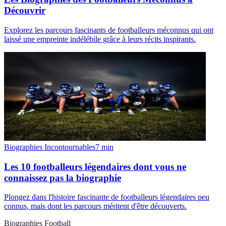
Découvrir
Explorez les parcours fascinants de footballeurs méconnus qui ont
laissé une empreinte indélébile grâce à leurs récits inspirants.
Biographies Incontournables
7
min
Les 10 footballeurs légendaires dont vous ne
connaissez pas la biographie
Plongez dans l'histoire fascinante de footballeurs légendaires peu
connus, mais dont les parcours méritent d'être découverts.
Biographies Football