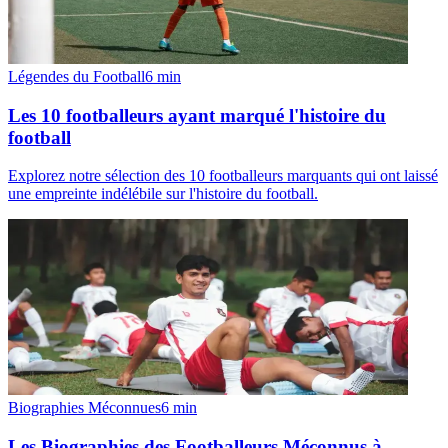
Légendes du Football
6
min
Les 10 footballeurs ayant marqué l'histoire du
football
Explorez notre sélection des 10 footballeurs marquants qui ont laissé
une empreinte indélébile sur l'histoire du football.
Biographies Méconnues
6
min
Les Biographies des Footballeurs Méconnus à