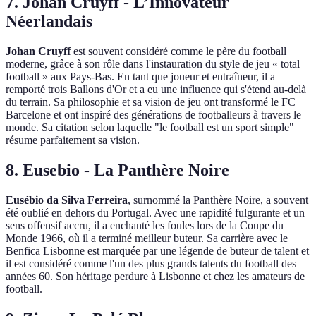
7. Johan Cruyff - L’Innovateur
Néerlandais
Johan Cruyff
est souvent considéré comme le père du football
moderne, grâce à son rôle dans l'instauration du style de jeu « total
football » aux Pays-Bas. En tant que joueur et entraîneur, il a
remporté trois Ballons d'Or et a eu une influence qui s'étend au-delà
du terrain. Sa philosophie et sa vision de jeu ont transformé le FC
Barcelone et ont inspiré des générations de footballeurs à travers le
monde. Sa citation selon laquelle "le football est un sport simple"
résume parfaitement sa vision.
8. Eusebio - La Panthère Noire
Eusébio da Silva Ferreira
, surnommé la Panthère Noire, a souvent
été oublié en dehors du Portugal. Avec une rapidité fulgurante et un
sens offensif accru, il a enchanté les foules lors de la Coupe du
Monde 1966, où il a terminé meilleur buteur. Sa carrière avec le
Benfica Lisbonne est marquée par une légende de buteur de talent et
il est considéré comme l'un des plus grands talents du football des
années 60. Son héritage perdure à Lisbonne et chez les amateurs de
football.