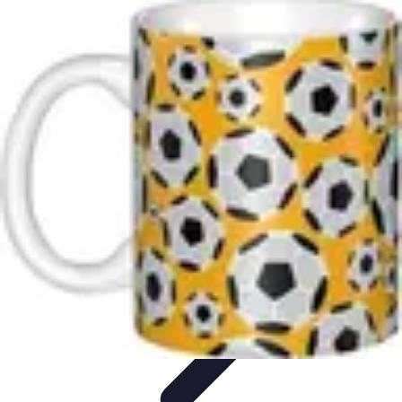
Biographies Football
Biographies Inspirantes
Biographies
Emblématiques
Biographies
Biographies Influentes
Biographies
Légendaires
Biographies Football