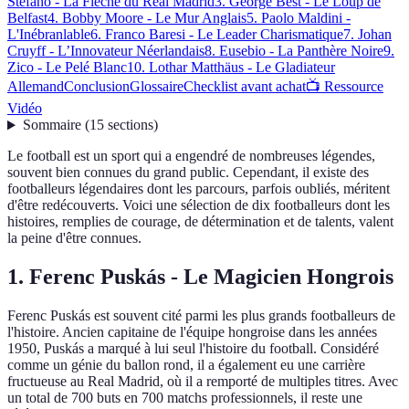
Stéfano - La Flèche du Real Madrid
3. George Best - Le Loup de
Belfast
4. Bobby Moore - Le Mur Anglais
5. Paolo Maldini -
L'Inébranlable
6. Franco Baresi - Le Leader Charismatique
7. Johan
Cruyff - L’Innovateur Néerlandais
8. Eusebio - La Panthère Noire
9.
Zico - Le Pelé Blanc
10. Lothar Matthäus - Le Gladiateur
Allemand
Conclusion
Glossaire
Checklist avant achat
📺 Ressource
Vidéo
Sommaire
(
15
sections
)
Le football est un sport qui a engendré de nombreuses légendes,
souvent bien connues du grand public. Cependant, il existe des
footballeurs légendaires dont les parcours, parfois oubliés, méritent
d'être redécouverts. Voici une sélection de dix footballeurs dont les
histoires, remplies de courage, de détermination et de talents, valent
la peine d'être connues.
1. Ferenc Puskás - Le Magicien Hongrois
Ferenc Puskás est souvent cité parmi les plus grands footballeurs de
l'histoire. Ancien capitaine de l'équipe hongroise dans les années
1950, Puskás a marqué à lui seul l'histoire du football. Considéré
comme un génie du ballon rond, il a également eu une carrière
fructueuse au Real Madrid, où il a remporté de multiples titres. Avec
un total de 700 buts en 700 matchs professionnels, il reste une