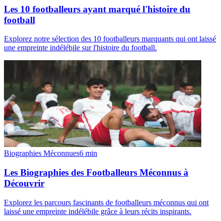
Les 10 footballeurs ayant marqué l'histoire du
football
Explorez notre sélection des 10 footballeurs marquants qui ont laissé
une empreinte indélébile sur l'histoire du football.
Biographies Méconnues
6
min
Les Biographies des Footballeurs Méconnus à
Découvrir
Explorez les parcours fascinants de footballeurs méconnus qui ont
laissé une empreinte indélébile grâce à leurs récits inspirants.