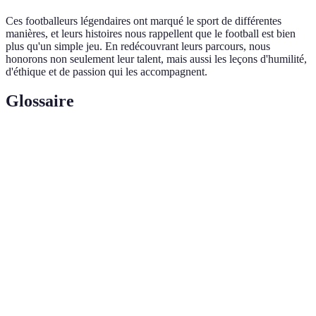
Ces footballeurs légendaires ont marqué le sport de différentes
manières, et leurs histoires nous rappellent que le football est bien
plus qu'un simple jeu. En redécouvrant leurs parcours, nous
honorons non seulement leur talent, mais aussi les leçons d'humilité,
d'éthique et de passion qui les accompagnent.
Glossaire
Terme
Définition
Ballon
Trophée décerné chaque année au meilleur joueur de
d'Or
football du monde.
Total
Style de jeu où chaque joueur est interchangeable et
Football
capable de jouer à différents postes.
Coupe
Compétition internationale de football organisée tous
du
les quatre ans par la FIFA.
Monde