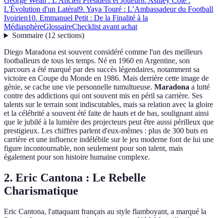
George Weah : L'Ancien Président et Joueur
8. Ashley Cole :
L'Évolution d'un Latéral
9. Yaya Touré : L’Ambassadeur du Football
Ivoirien
10. Emmanuel Petit : De la Finalité à la
Médiasphère
Glossaire
Checklist avant achat
Sommaire
(
12
sections
)
Diego Maradona est souvent considéré comme l'un des meilleurs
footballeurs de tous les temps. Né en 1960 en Argentine, son
parcours a été marqué par des succès légendaires, notamment sa
victoire en Coupe du Monde en 1986. Mais derrière cette image de
génie, se cache une vie personnelle tumultueuse.
Maradona
a lutté
contre des addictions qui ont souvent mis en péril sa carrière. Ses
talents sur le terrain sont indiscutables, mais sa relation avec la gloire
et la célébrité a souvent été faite de hauts et de bas, soulignant ainsi
que le jubilé à la lumière des projecteurs peut être aussi périlleux que
prestigieux. Les chiffres parlent d'eux-mêmes : plus de 300 buts en
carrière et une influence indélébile sur le jeu moderne font de lui une
figure incontournable, non seulement pour son talent, mais
également pour son histoire humaine complexe.
2. Eric Cantona : Le Rebelle
Charismatique
Eric Cantona, l'attaquant français au style flamboyant, a marqué la