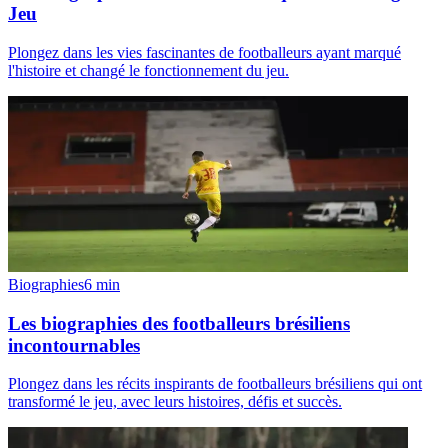
Jeu
Plongez dans les vies fascinantes de footballeurs ayant marqué
l'histoire et changé le fonctionnement du jeu.
Biographies
6
min
Les biographies des footballeurs brésiliens
incontournables
Plongez dans les récits inspirants de footballeurs brésiliens qui ont
transformé le jeu, avec leurs histoires, défis et succès.