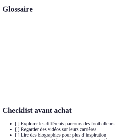
Glossaire
Terme
Définition
Trophée décerné au meilleur footballeur du
Ballon d'Or
monde.
Joueur défendant sur le flanc du terrain,
Latéral
contribuant à l'attaque.
Personne qui fait des actions de charité pour aider
Philanthrope
les autres.
Checklist avant achat
[ ] Explorer les différents parcours des footballeurs
[ ] Regarder des vidéos sur leurs carrières
[ ] Lire des biographies pour plus d’inspiration