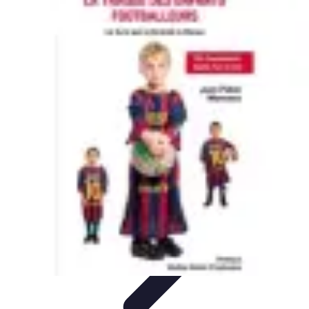
Biographies Football
Biographies Inspirantes
Biographies
Emblématiques
Biographies
Biographies Influentes
Biographies
Légendaires
Biographies Football