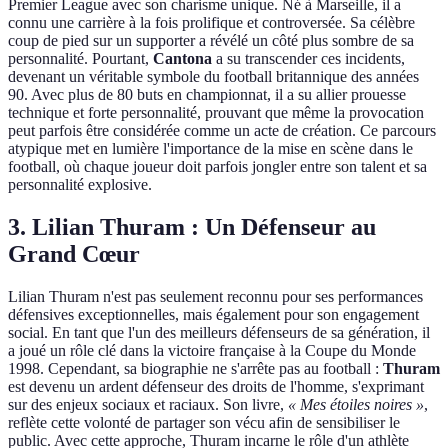
Premier League avec son charisme unique. Né à Marseille, il a
connu une carrière à la fois prolifique et controversée. Sa célèbre
coup de pied sur un supporter a révélé un côté plus sombre de sa
personnalité. Pourtant,
Cantona
a su transcender ces incidents,
devenant un véritable symbole du football britannique des années
90. Avec plus de 80 buts en championnat, il a su allier prouesse
technique et forte personnalité, prouvant que même la provocation
peut parfois être considérée comme un acte de création. Ce parcours
atypique met en lumière l'importance de la mise en scène dans le
football, où chaque joueur doit parfois jongler entre son talent et sa
personnalité explosive.
3. Lilian Thuram : Un Défenseur au
Grand Cœur
Lilian Thuram n'est pas seulement reconnu pour ses performances
défensives exceptionnelles, mais également pour son engagement
social. En tant que l'un des meilleurs défenseurs de sa génération, il
a joué un rôle clé dans la victoire française à la Coupe du Monde
1998. Cependant, sa biographie ne s'arrête pas au football :
Thuram
est devenu un ardent défenseur des droits de l'homme, s'exprimant
sur des enjeux sociaux et raciaux. Son livre,
« Mes étoiles noires »
,
reflète cette volonté de partager son vécu afin de sensibiliser le
public. Avec cette approche, Thuram incarne le rôle d'un athlète