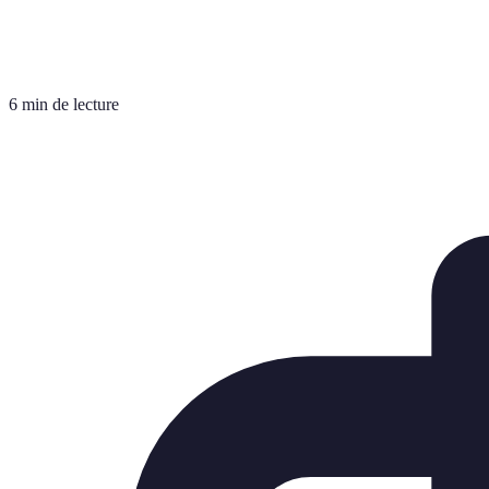
6 min de lecture