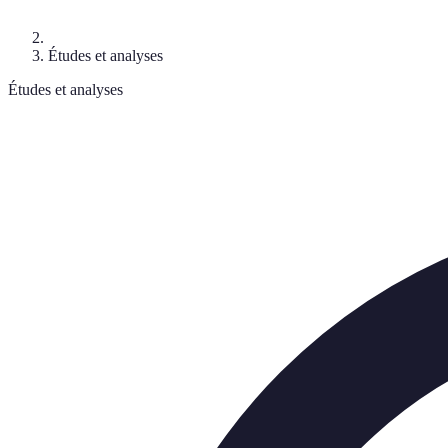
Études et analyses
Études et analyses