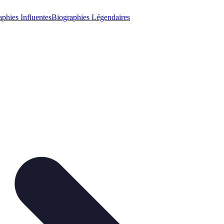
phies Influentes
Biographies Légendaires