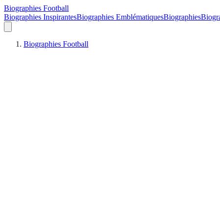
Biographies Football
Biographies Inspirantes
Biographies Emblématiques
Biographies
Biogra
Biographies Football