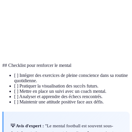
Pleine
Pratique de méditation pour améliorer la
conscience
concentration et réduire le stress.
Technique consistant à visualiser des réussites pour
Visualisation
ancrer un état d’esprit positif.
Capacité à se relever après des échecs pour
Résilience
continuer à avancer.
## Checklist pour renforcer le mental
[ ] Intégrer des exercices de pleine conscience dans sa routine
quotidienne.
[ ] Pratiquer la visualisation des succès futurs.
[ ] Mettre en place un suivi avec un coach mental.
[ ] Analyser et apprendre des échecs rencontrés.
[ ] Maintenir une attitude positive face aux défis.
💡 Avis d'expert :
"Le mental football est souvent sous-