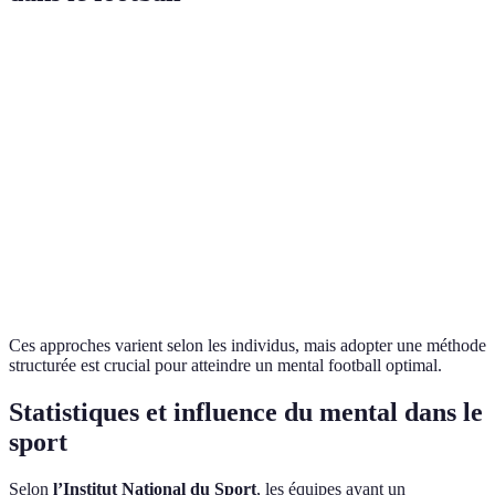
Facteur
Mental Fort
Mental Fragile
Efforts à Fou
Se laisse
Pratique
Stress
Gère bien
submerger
quotidienne
Disciplines
Concentration
Durable
Fluctuante
mentales
Développemen
Résilience
Élevée
Faible
continu
Ces approches varient selon les individus, mais adopter une méthode
structurée est crucial pour atteindre un mental football optimal.
Statistiques et influence du mental dans le
sport
Selon
l’Institut National du Sport
, les équipes ayant un