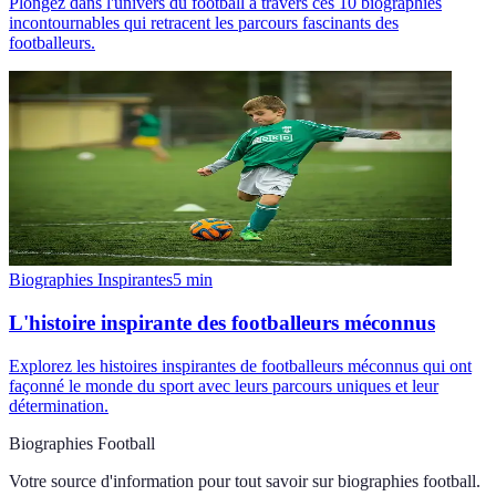
Plongez dans l'univers du football à travers ces 10 biographies
incontournables qui retracent les parcours fascinants des
footballeurs.
Biographies Inspirantes
5
min
L'histoire inspirante des footballeurs méconnus
Explorez les histoires inspirantes de footballeurs méconnus qui ont
façonné le monde du sport avec leurs parcours uniques et leur
détermination.
Biographies Football
Votre source d'information pour tout savoir sur
biographies football
.