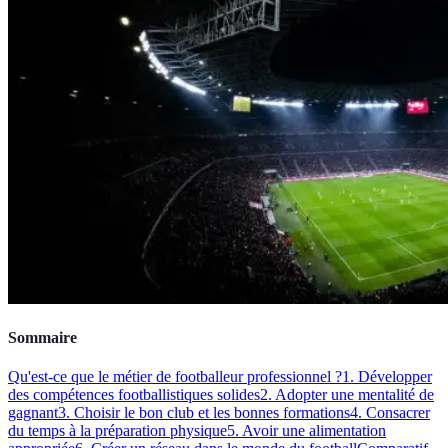
Sommaire
Qu'est-ce que le métier de footballeur professionnel ?
1. Développer
des compétences footballistiques solides
2. Adopter une mentalité de
gagnant
3. Choisir le bon club et les bonnes formations
4. Consacrer
du temps à la préparation physique
5. Avoir une alimentation