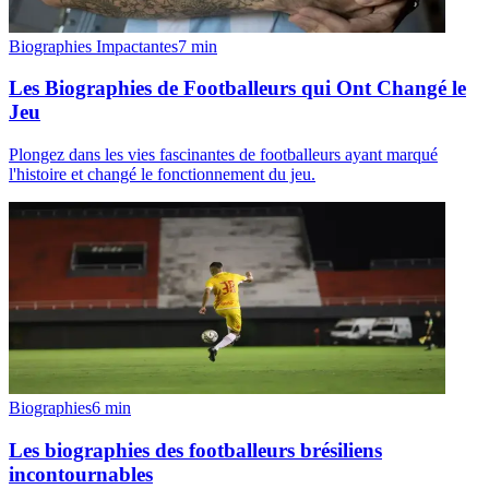
Biographies Impactantes
7
min
Les Biographies de Footballeurs qui Ont Changé le
Jeu
Plongez dans les vies fascinantes de footballeurs ayant marqué
l'histoire et changé le fonctionnement du jeu.
Biographies
6
min
Les biographies des footballeurs brésiliens
incontournables