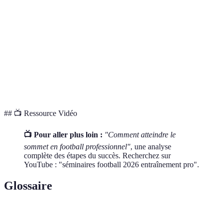
Durée
2-5 ans
Variable
Indé
Encadrement
Excellent
Bon
Limi
Coût
Élevé
Modéré
Min
Opportunité
Elevée
Moyenne
Faib
## 📺 Ressource Vidéo
📺 Pour aller plus loin :
"Comment atteindre le
sommet en football professionnel"
, une analyse
complète des étapes du succès. Recherchez sur
YouTube : "séminaires football 2026 entraînement pro".
Glossaire
Terme
Définition