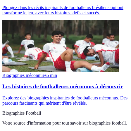
Plongez dans les récits inspirants de footballeurs brésiliens qui ont
transformé le jeu, avec leurs histoires, défis et succès.
Biographies méconnues
6
min
Les histoires de footballeurs méconnus à découvrir
Explorez des biographies inspirantes de footballeurs méconnus. Des
parcours fascinants qui méritent d'être révélés.
Biographies Football
Votre source d'information pour tout savoir sur
biographies football
.