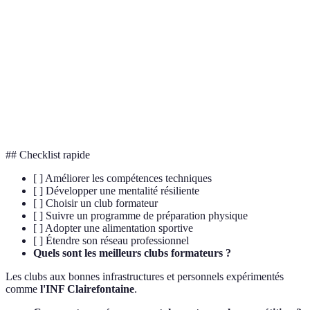
Éthique de Travail
Attitude de discipline face au travail
Pratique mentale de simuler des
Visualisation
réussites
Cardiovascular
Exercice ciblant l'endurance du cœur
Training
## Checklist rapide
[ ] Améliorer les compétences techniques
[ ] Développer une mentalité résiliente
[ ] Choisir un club formateur
[ ] Suivre un programme de préparation physique
[ ] Adopter une alimentation sportive
[ ] Étendre son réseau professionnel
Quels sont les meilleurs clubs formateurs ?
Les clubs aux bonnes infrastructures et personnels expérimentés
comme
l'INF Clairefontaine
.