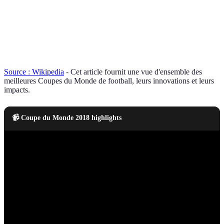
culture
forte
Organisation
Bonne
Exemplaire
Bon
Exemplaire
Source : Wikipedia
- Cet article fournit une vue d'ensemble des
meilleures Coupes du Monde de football, leurs innovations et leurs
impacts.
📹 Coupe du Monde 2018 highlights