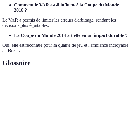
Comment le VAR a-t-il influencé la Coupe du Monde
2018 ?
Le VAR a permis de limiter les erreurs d'arbitrage, rendant les
décisions plus équitables.
La Coupe du Monde 2014 a-t-elle eu un impact durable ?
Oui, elle est reconnue pour sa qualité de jeu et l'ambiance incroyable
au Brésil.
Glossaire
Terme
Définition
Video Assistant Referee, technologie utilisée pour
VAR
aider les arbitres.
Supprime la nécessité des prolongations lors d'un but
Règle d'or
marqué en prolongation.