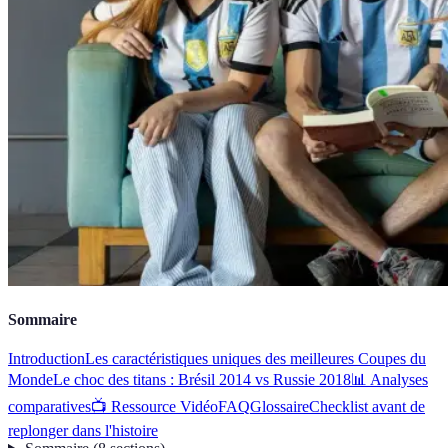
Sommaire
Introduction
Les caractéristiques uniques des meilleures Coupes du
Monde
Le choc des titans : Brésil 2014 vs Russie 2018
📊 Analyses
comparatives
📺 Ressource Vidéo
FAQ
Glossaire
Checklist avant de
replonger dans l'histoire