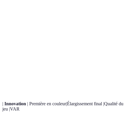
--------
------------
---------
-------
------
--------
-
--
-----
------
Impact
Très
1970,
Élevé
Élevé
Modéré
historique
élevé
1998
|
Innovation
| Première en couleur|Élargissement final |Qualité du
jeu |VAR
Ambiance et
Très
Forte
Forte
Forte