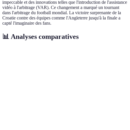
impeccable et des innovations telles que l'introduction de l'assistance
vidéo à l'arbitrage (VAR). Ce changement a marqué un tournant
dans l'arbitrage du football mondial. La victoire surprenante de la
Croatie contre des équipes comme l'Angleterre jusqu'à la finale a
capté l'imaginaire des fans.
📊 Analyses comparatives
1970
1998
2014
2018
Critère
Verdic
Mexique
France
Brésil
Russie
------------
---------
-------
------