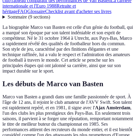
club
Tableau comparatif des performances de Van Basten
La carrière
internationale et l'Euro 1988
Retraite et
héritage
FAQ
Glossaire
Checklist avant d'acheter ses livres
Sommaire
(
9
sections
)
La biographie Marco van Basten est celle d'un génie du football, qui
a marqué son époque par son talent indéniable et son esprit de
compétiteur. Né le 31 octobre 1964 à Utrecht, aux Pays-Bas, Marco
a rapidement révélé des qualités de footballeur hors du commun.
Son style de jeu, caractérisé par des finitions élégantes et une
technique raffinée, lui a valu le respect et l'admiration des amateurs
de football à travers le monde. Cet article se penche sur les
principales étapes qui ont jalonné sa carrière, ainsi que sur son
impact durable sur le sport.
Les débuts de Marco van Basten
Marco van Basten a grandi dans une famille passionnée de sport. À
l'âge de 12 ans, il rejoint le club amateur de l'AVV Swift. Son talent
est rapidement repéré, et en 1981, il signe avec l'
Ajax Amsterdam
,
l'un des clubs les plus prestigieux des Pays-Bas. En seulement trois
saisons, il parvient à se forger une réputation, remportant notamment
le titre de meilleur buteur du championnat en 1985. Ses
performances attirent des recruteurs du monde entier, et il est bientôt
considéré comme l'un des attaquants les plus prometteurs d'Europe.