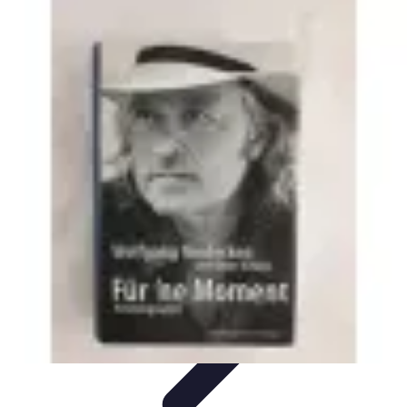
Biographies Football
Biographies Inspirantes
Biographies
Emblématiques
Biographies
Biographies Influentes
Biographies
Légendaires
Biographies Football