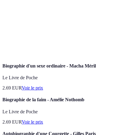
Buts
Un bute
118
125
243
marqués
prolifiq
Ballons
Reconna
0
1
1
d'Or
ultime
Matchs
Poids de
112
201
313
joués
l'expéri
Biographie d'un sexe ordinaire - Macha Méril
Le Livre de Poche
2.69
EUR
Voir le prix
Biographie de la faim - Amélie Nothomb
Le Livre de Poche
2.69
EUR
Voir le prix
Autobiographie d'une Courgette - Gilles Paris