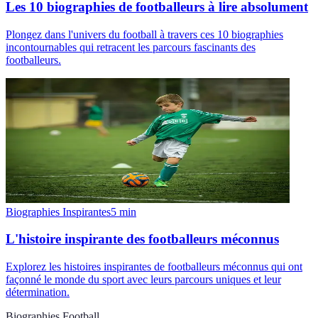
Les 10 biographies de footballeurs à lire absolument
Plongez dans l'univers du football à travers ces 10 biographies
incontournables qui retracent les parcours fascinants des
footballeurs.
Biographies Inspirantes
5
min
L'histoire inspirante des footballeurs méconnus
Explorez les histoires inspirantes de footballeurs méconnus qui ont
façonné le monde du sport avec leurs parcours uniques et leur
détermination.
Biographies Football