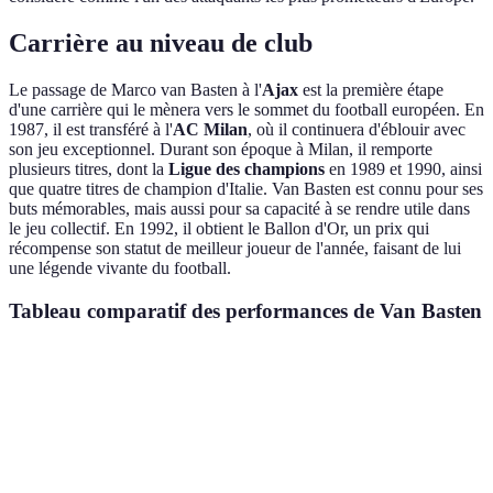
Carrière au niveau de club
Le passage de Marco van Basten à l'
Ajax
est la première étape
d'une carrière qui le mènera vers le sommet du football européen. En
1987, il est transféré à l'
AC Milan
, où il continuera d'éblouir avec
son jeu exceptionnel. Durant son époque à Milan, il remporte
plusieurs titres, dont la
Ligue des champions
en 1989 et 1990, ainsi
que quatre titres de champion d'Italie. Van Basten est connu pour ses
buts mémorables, mais aussi pour sa capacité à se rendre utile dans
le jeu collectif. En 1992, il obtient le Ballon d'Or, un prix qui
récompense son statut de meilleur joueur de l'année, faisant de lui
une légende vivante du football.
Tableau comparatif des performances de Van Basten
Critère
Ajax Amsterdam
AC Milan
Total
Verdict
Une carr
Titres
3
10
13
exceptio