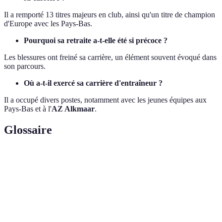
Il a remporté 13 titres majeurs en club, ainsi qu'un titre de champion
d'Europe avec les Pays-Bas.
Pourquoi sa retraite a-t-elle été si précoce ?
Les blessures ont freiné sa carrière, un élément souvent évoqué dans
son parcours.
Où a-t-il exercé sa carrière d'entraîneur ?
Il a occupé divers postes, notamment avec les jeunes équipes aux
Pays-Bas et à l'
AZ Alkmaar
.
Glossaire
Terme
Définition
Prix décerné chaque année au meilleur joueur de
Ballon d'Or
football au monde.
Serie A
Championnat de football professionnel en Italie.