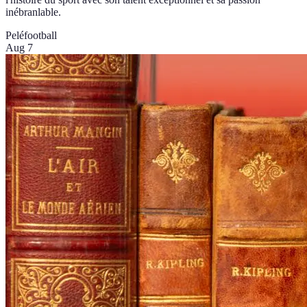
inébranlable.
Pelé
football
Aug 7