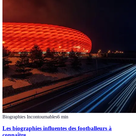
Biographies Incontournables
6
min
Les biographies influentes des footballeurs à
connaître