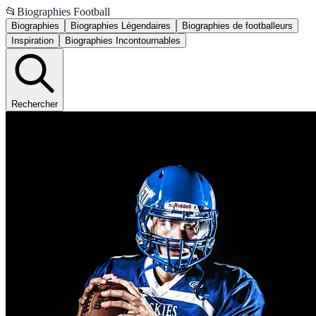
📂
Biographies Football
Biographies
Biographies Légendaires
Biographies de footballeurs
Inspiration
Biographies Incontournables
Rechercher