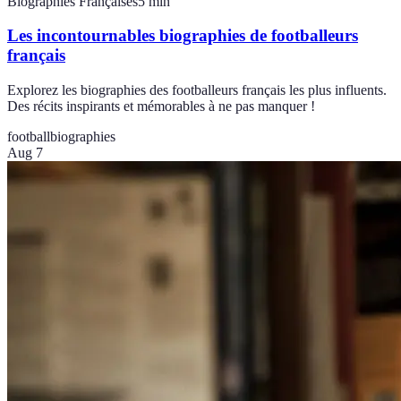
Biographies Françaises
5
min
Les incontournables biographies de footballeurs
français
Explorez les biographies des footballeurs français les plus influents.
Des récits inspirants et mémorables à ne pas manquer !
football
biographies
Aug 7