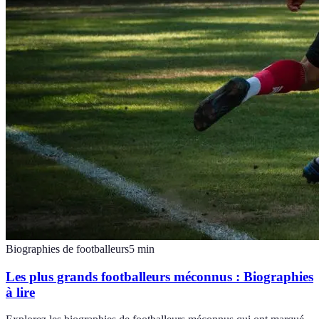
Biographies de footballeurs
5
min
Les plus grands footballeurs méconnus : Biographies
à lire