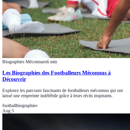
Biographies Méconnues
6
min
Les Biographies des Footballeurs Méconnus à
Découvrir
Explorez les parcours fascinants de footballeurs méconnus qui ont
laissé une empreinte indélébile grâce à leurs récits inspirants.
football
biographies
Aug 5