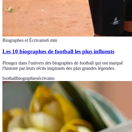
Biographes et Écrivains
6
min
Les 10 biographes de football les plus influents
Plongez dans l'univers des biographes de football qui ont marqué
l'histoire par leurs récits inspirants des plus grandes légendes.
football
biographies
écrivains