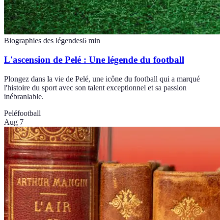
Biographies des légendes
6
min
L'ascension de Pelé : Une légende du football
Plongez dans la vie de Pelé, une icône du football qui a marqué
l'histoire du sport avec son talent exceptionnel et sa passion
inébranlable.
Pelé
football
Aug 7