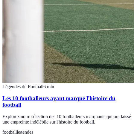
Légendes du Football
6
min
Les 10 footballeurs ayant marqué l'histoire du
football
Explorez notre sélection des 10 footballeurs marquants qui ont laissé
une empreinte indélébile sur l'histoire du football.
football
legendes