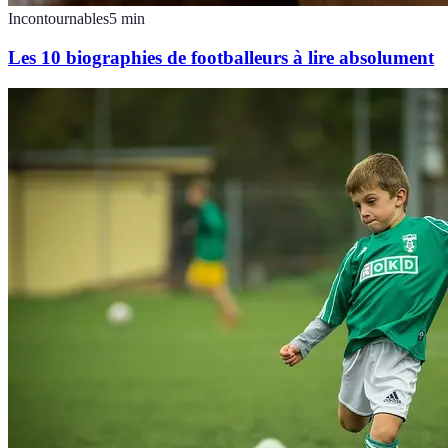
Incontournables
5
min
Les 10 biographies de footballeurs à lire absolument