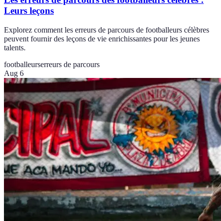
Leurs leçons
Explorez comment les erreurs de parcours de footballeurs célèbres
peuvent fournir des leçons de vie enrichissantes pour les jeunes
talents.
footballeurs
erreurs de parcours
Aug 6