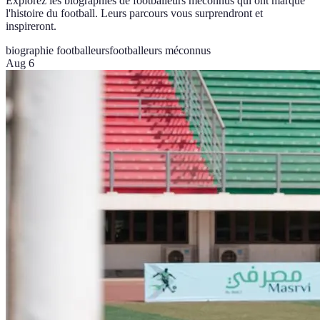
Explorez les biographies de footballeurs méconnus qui ont marqué
l'histoire du football. Leurs parcours vous surprendront et
inspireront.
biographie footballeurs
footballeurs méconnus
Aug 6