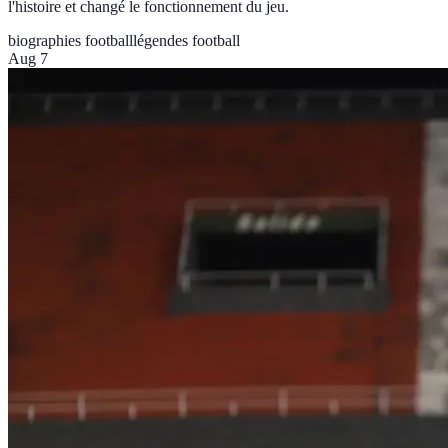
l'histoire et changé le fonctionnement du jeu.
biographies football
légendes football
Aug 7