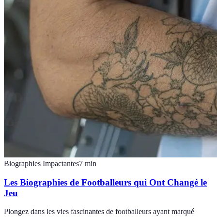
Biographies Impactantes
7
min
Les Biographies de Footballeurs qui Ont Changé le
Jeu
Plongez dans les vies fascinantes de footballeurs ayant marqué