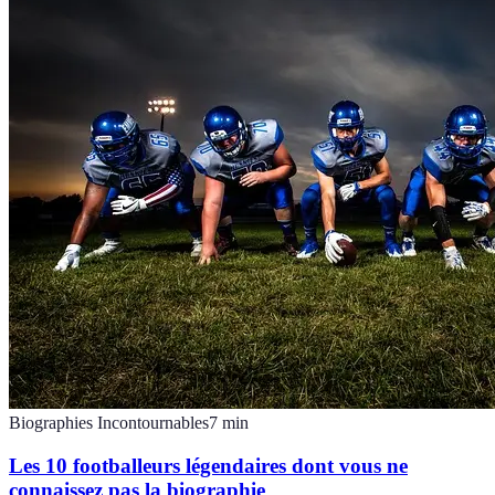
Biographies Incontournables
7
min
Les 10 footballeurs légendaires dont vous ne
connaissez pas la biographie