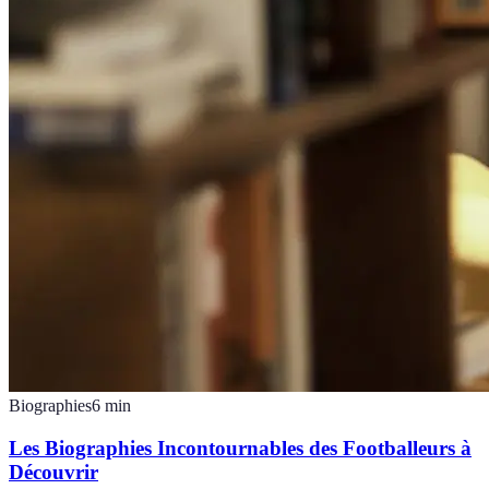
Biographies
6
min
Les Biographies Incontournables des Footballeurs à
Découvrir