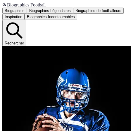
📂
Biographies Football
Biographies
Biographies Légendaires
Biographies de footballeurs
Inspiration
Biographies Incontournables
Rechercher