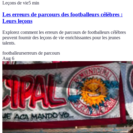
Leçons de vie
5
min
Les erreurs de parcours des footballeurs célèbres :
Leurs leçons
Explorez comment les erreurs de parcours de footballeurs célèbres
peuvent fournir des leçons de vie enrichissantes pour les jeunes
talents.
footballeurs
erreurs de parcours
Aug 6