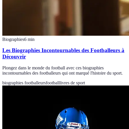
Biographies
6
min
Les Biographies Incontournables des Footballeurs à
Découvrir
Plongez dans le monde du football avec ces biographies
incontournables des footballeurs qui ont marqué l'histoire du sport.
biographies footballeurs
football
livres de sport