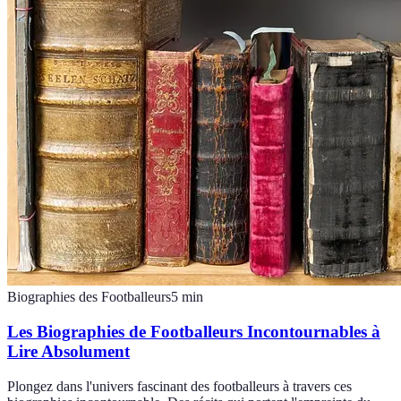
Biographies des Footballeurs
5
min
Les Biographies de Footballeurs Incontournables à
Lire Absolument
Plongez dans l'univers fascinant des footballeurs à travers ces