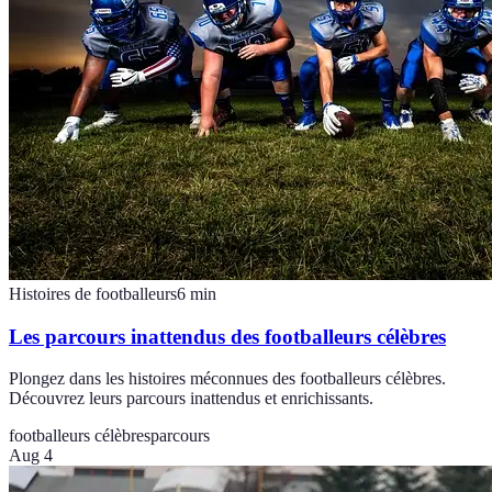
Histoires de footballeurs
6
min
Les parcours inattendus des footballeurs célèbres
Plongez dans les histoires méconnues des footballeurs célèbres.
Découvrez leurs parcours inattendus et enrichissants.
footballeurs célèbres
parcours
Aug 4