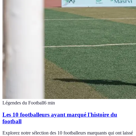
Légendes du Football
6
min
Les 10 footballeurs ayant marqué l'histoire du
football
Explorez notre sélection des 10 footballeurs marquants qui ont laissé