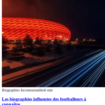
Biographies Incontournables
6
min
Les biographies influentes des footballeurs à
connaître