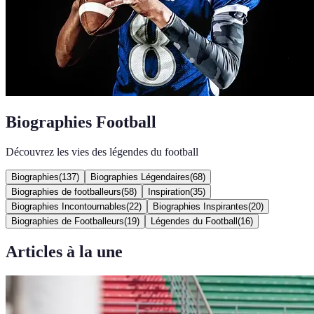
Biographies Football
Découvrez les vies des légendes du football
Biographies
(
137
)
Biographies Légendaires
(
68
)
Biographies de footballeurs
(
58
)
Inspiration
(
35
)
Biographies Incontournables
(
22
)
Biographies Inspirantes
(
20
)
Biographies de Footballeurs
(
19
)
Légendes du Football
(
16
)
Articles à la une