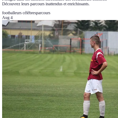
Découvrez leurs parcours inattendus et enrichissants.
footballeurs célèbres
parcours
Aug 4