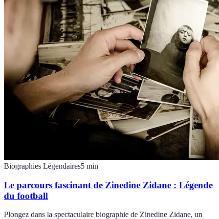
Biographies Légendaires
5
min
Le parcours fascinant de Zinedine Zidane : Légende
du football
Plongez dans la spectaculaire biographie de Zinedine Zidane, un