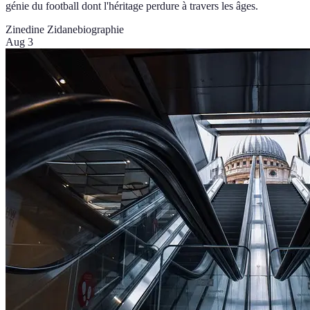
génie du football dont l'héritage perdure à travers les âges.
Zinedine Zidane
biographie
Aug 3