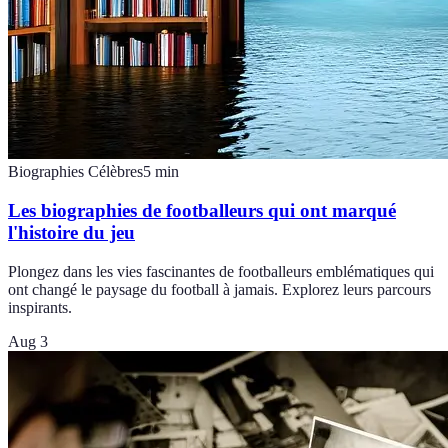
Biographies Célèbres
5
min
Les biographies de footballeurs qui ont marqué
l'histoire du jeu
Plongez dans les vies fascinantes de footballeurs emblématiques qui
ont changé le paysage du football à jamais. Explorez leurs parcours
inspirants.
Aug 3