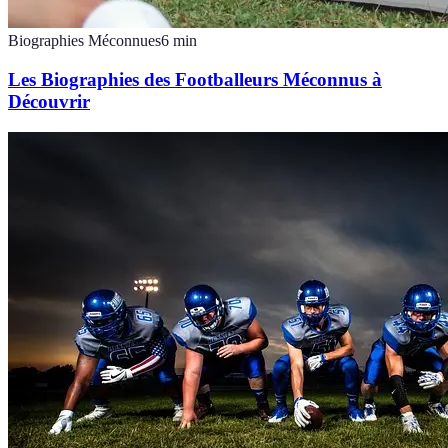
Biographies Méconnues
6
min
Les Biographies des Footballeurs Méconnus à
Découvrir