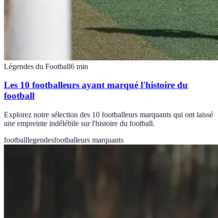
Légendes du Football
6
min
Les 10 footballeurs ayant marqué l'histoire du
football
Explorez notre sélection des 10 footballeurs marquants qui ont laissé
une empreinte indélébile sur l'histoire du football.
football
legendes
footballeurs marquants