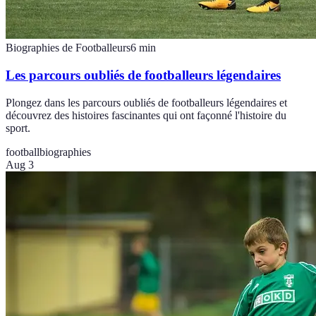
Biographies de Footballeurs
6
min
Les parcours oubliés de footballeurs légendaires
Plongez dans les parcours oubliés de footballeurs légendaires et
découvrez des histoires fascinantes qui ont façonné l'histoire du
sport.
football
biographies
Aug 3