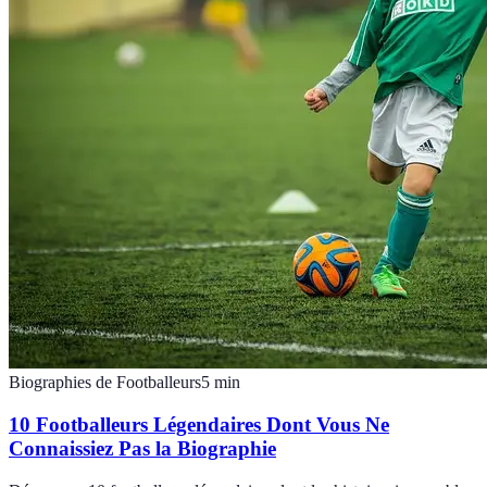
Biographies de Footballeurs
5
min
10 Footballeurs Légendaires Dont Vous Ne
Connaissiez Pas la Biographie