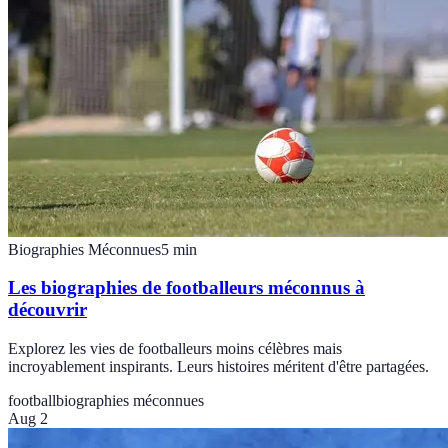
Biographies Méconnues
5
min
Les biographies de footballeurs méconnus à
découvrir
Explorez les vies de footballeurs moins célèbres mais
incroyablement inspirants. Leurs histoires méritent d'être partagées.
football
biographies méconnues
Aug 2