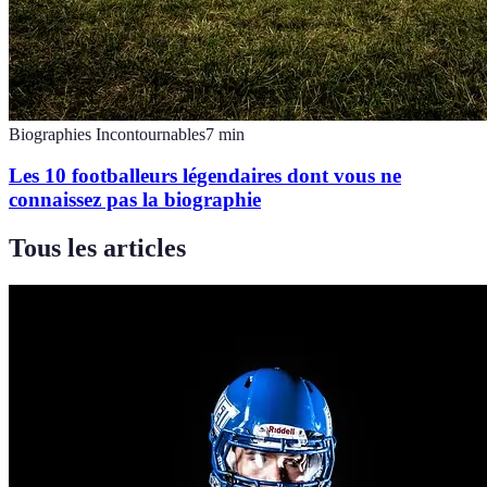
Biographies Incontournables
7
min
Les 10 footballeurs légendaires dont vous ne
connaissez pas la biographie
Tous les articles