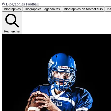
📂
Biographies Football
Biographies
Biographies Légendaires
Biographies de footballeurs
Ins
Rechercher