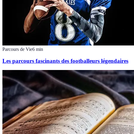
Parcours de Vie
6
min
Les parcours fascinants des footballeurs légendaires