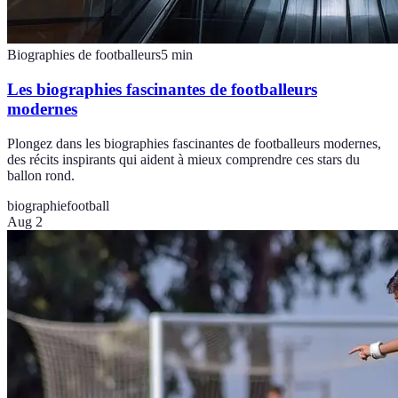
Biographies de footballeurs
5
min
Les biographies fascinantes de footballeurs
modernes
Plongez dans les biographies fascinantes de footballeurs modernes,
des récits inspirants qui aident à mieux comprendre ces stars du
ballon rond.
biographie
football
Aug 2