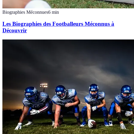
Biographies Méconnues
6
min
Les Biographies des Footballeurs Méconnus à
Découvrir