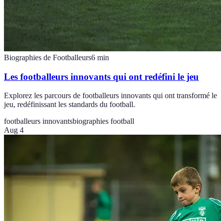
Biographies de Footballeurs
6
min
Les footballeurs innovants qui ont redéfini le jeu
Explorez les parcours de footballeurs innovants qui ont transformé le
jeu, redéfinissant les standards du football.
footballeurs innovants
biographies football
Aug 4