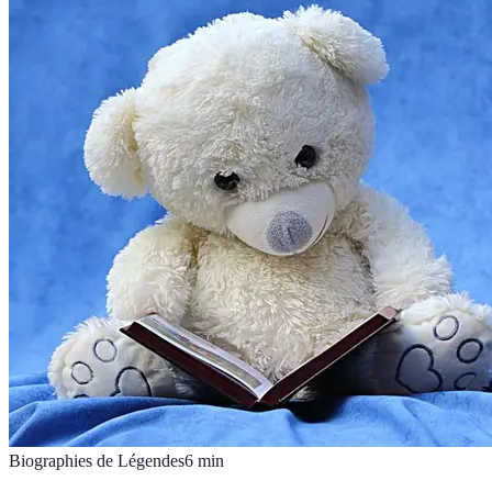
Biographies de Légendes
6
min