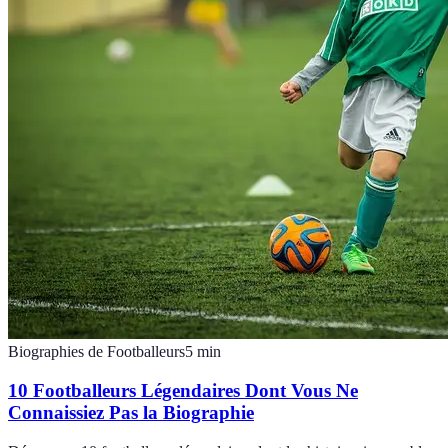
Biographies de Footballeurs
5
min
10 Footballeurs Légendaires Dont Vous Ne
Connaissiez Pas la Biographie