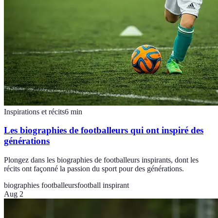
Inspirations et récits
6
min
Les biographies de footballeurs qui ont inspiré des
générations
Plongez dans les biographies de footballeurs inspirants, dont les
récits ont façonné la passion du sport pour des générations.
biographies footballeurs
football inspirant
Aug 2