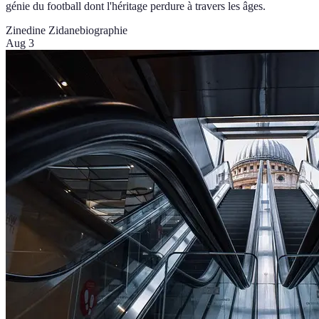
génie du football dont l'héritage perdure à travers les âges.
Zinedine Zidane
biographie
Aug 3