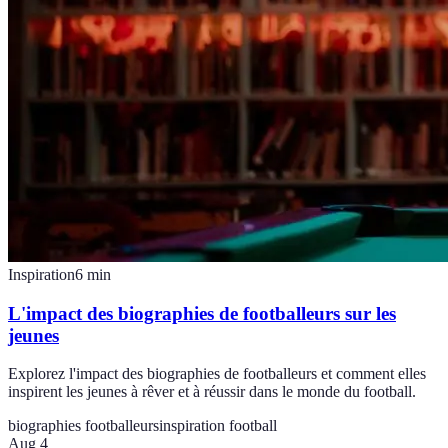
Inspiration
6
min
L'impact des biographies de footballeurs sur les
jeunes
Explorez l'impact des biographies de footballeurs et comment elles
inspirent les jeunes à rêver et à réussir dans le monde du football.
biographies footballeurs
inspiration football
Aug 4