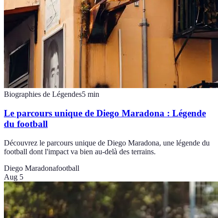
Biographies de Légendes
5
min
Le parcours unique de Diego Maradona : Légende
du football
Découvrez le parcours unique de Diego Maradona, une légende du
football dont l'impact va bien au-delà des terrains.
Diego Maradona
football
Aug 5