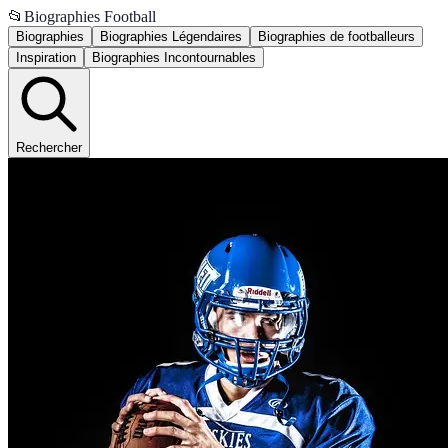
📂
Biographies Football
Biographies
Biographies Légendaires
Biographies de footballeurs
Inspiration
Biographies Incontournables
Rechercher