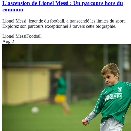
L'ascension de Lionel Messi : Un parcours hors du
commun
Lionel Messi, légende du football, a transcendé les limites du sport.
Explorez son parcours exceptionnel à travers cette biographie.
Lionel Messi
Football
Aug 2