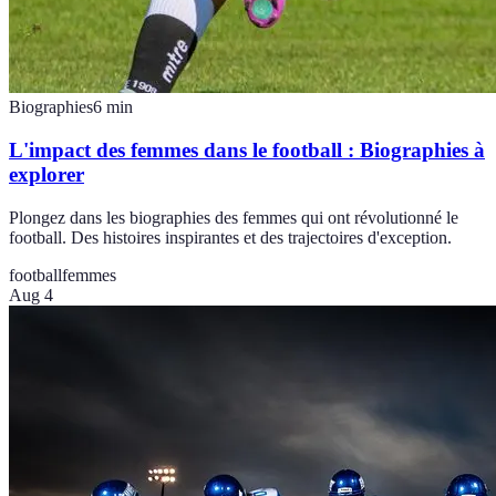
Biographies
6
min
L'impact des femmes dans le football : Biographies à
explorer
Plongez dans les biographies des femmes qui ont révolutionné le
football. Des histoires inspirantes et des trajectoires d'exception.
football
femmes
Aug 4