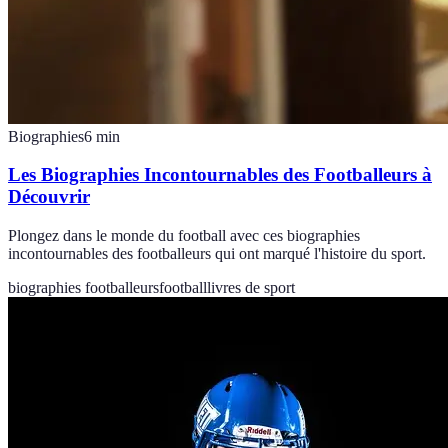
Biographies
6
min
Les Biographies Incontournables des Footballeurs à
Découvrir
Plongez dans le monde du football avec ces biographies
incontournables des footballeurs qui ont marqué l'histoire du sport.
biographies footballeurs
football
livres de sport