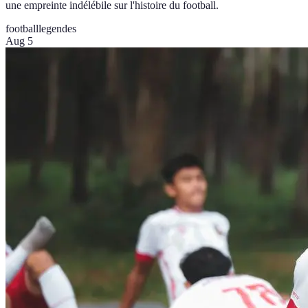
une empreinte indélébile sur l'histoire du football.
football
legendes
Aug 5