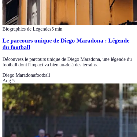
Biographies de Légendes
5
min
Le parcours unique de Diego Maradona : Légende
du football
Découvrez le parcours unique de Diego Maradona, une légende du
football dont l'impact va bien au-delà des terrains.
Diego Maradona
football
Aug 5