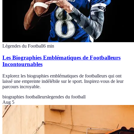
Légendes du Football
6
min
Les Biographies Emblématiques de Footballeurs
Incontournables
Explorez les biographies emblématiques de footballeurs qui ont
laissé une empreinte indélébile sur le sport. Inspirez-vous de leur
parcours incroyable.
biographies footballeurs
legendes du football
Aug 5