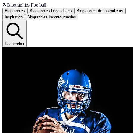
📂
Biographies Football
Biographies
Biographies Légendaires
Biographies de footballeurs
Inspiration
Biographies Incontournables
Rechercher