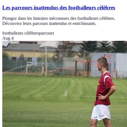
Les parcours inattendus des footballeurs célèbres
Plongez dans les histoires méconnues des footballeurs célèbres.
Découvrez leurs parcours inattendus et enrichissants.
footballeurs célèbres
parcours
Aug 4