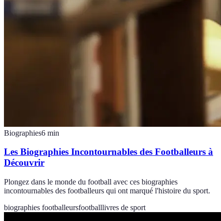
Biographies
6
min
Les Biographies Incontournables des Footballeurs à
Découvrir
Plongez dans le monde du football avec ces biographies
incontournables des footballeurs qui ont marqué l'histoire du sport.
biographies footballeurs
football
livres de sport